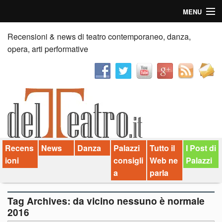
MENU
Home
Recensioni & news di teatro contemporaneo, danza,
opera, arti performative
Recensioni
Anticipazioni
News
Palazzi consiglia
Recens
News
Danza
Palazzi
Tutto il
I Post di
Video
ioni
consigli
Web ne
Palazzi
Chi siamo
a
parla
Contatti
Tag Archives:
da vicino nessuno è normale
2016
dT in English