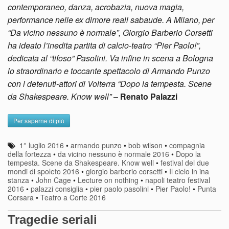
contemporaneo, danza, acrobazia, nuova magia,
performance nelle ex dimore reali sabaude. A Milano, per
“Da vicino nessuno è normale”, Giorgio Barberio Corsetti
ha ideato l’inedita partita di calcio-teatro “Pier Paolo!”,
dedicata al “tifoso” Pasolini. Va infine in scena a Bologna
lo straordinario e toccante spettacolo di Armando Punzo
con i detenuti-attori di Volterra “Dopo la tempesta. Scene
da Shakespeare. Know well”
–
Renato Palazzi
Per saperne di più
1° luglio 2016
•
armando punzo
•
bob wilson
•
compagnia
della fortezza
•
da vicino nessuno è normale 2016
•
Dopo la
tempesta. Scene da Shakespeare. Know well
•
festival dei due
mondi di spoleto 2016
•
giorgio barberio corsetti
•
Il cielo in ina
stanza
•
John Cage
•
Lecture on nothing
•
napoli teatro festival
2016
•
palazzi consiglia
•
pier paolo pasolini
•
Pier Paolo!
•
Punta
Corsara
•
Teatro a Corte 2016
Tragedie seriali