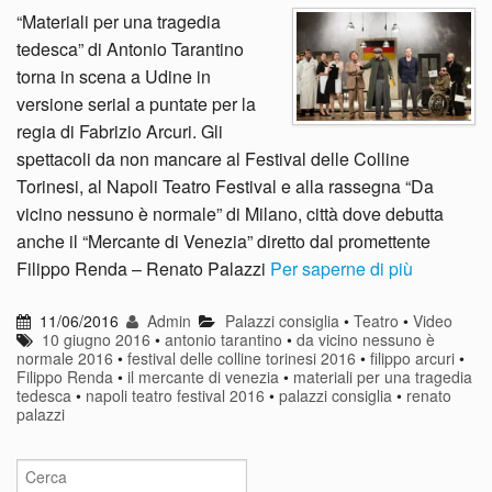
“Materiali per una tragedia
tedesca” di Antonio Tarantino
torna in scena a Udine in
versione serial a puntate per la
regia di Fabrizio Arcuri. Gli
spettacoli da non mancare al Festival delle Colline
Torinesi, al Napoli Teatro Festival e alla rassegna “Da
vicino nessuno è normale” di Milano, città dove debutta
anche il “Mercante di Venezia” diretto dal promettente
Filippo Renda – Renato Palazzi
Per saperne di più
11/06/2016
Admin
Palazzi consiglia
•
Teatro
•
Video
10 giugno 2016
•
antonio tarantino
•
da vicino nessuno è
normale 2016
•
festival delle colline torinesi 2016
•
filippo arcuri
•
Filippo Renda
•
il mercante di venezia
•
materiali per una tragedia
tedesca
•
napoli teatro festival 2016
•
palazzi consiglia
•
renato
palazzi