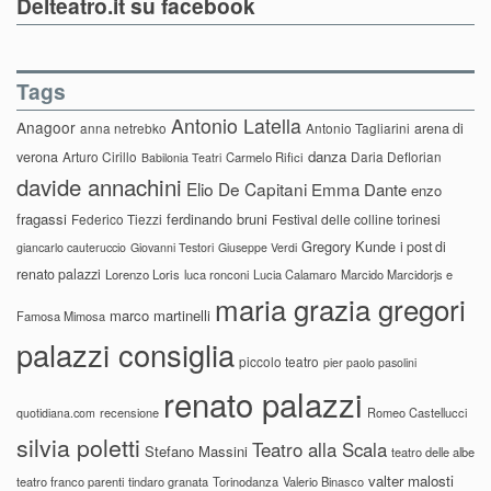
Delteatro.it su facebook
Tags
Antonio Latella
Anagoor
anna netrebko
Antonio Tagliarini
arena di
danza
verona
Arturo Cirillo
Daria Deflorian
Carmelo Rifici
Babilonia Teatri
davide annachini
Elio De Capitani
Emma Dante
enzo
fragassi
ferdinando bruni
Federico Tiezzi
Festival delle colline torinesi
Gregory Kunde
i post di
giancarlo cauteruccio
Giovanni Testori
Giuseppe Verdi
renato palazzi
Lorenzo Loris
luca ronconi
Lucia Calamaro
Marcido Marcidorjs e
maria grazia gregori
marco martinelli
Famosa Mimosa
palazzi consiglia
piccolo teatro
pier paolo pasolini
renato palazzi
recensione
Romeo Castellucci
quotidiana.com
silvia poletti
Teatro alla Scala
Stefano Massini
teatro delle albe
valter malosti
teatro franco parenti
tindaro granata
Torinodanza
Valerio Binasco