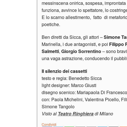
messinscena onirica, sospesa, improntata a 
funziona, avvince lo spettatore, lo costring
E lo scarno allestimento, fatto di metaforic
poetiche.
Ben diretti da Sicca, gli attori –
Simone Ta
Marinella, i due antagonisti, e poi
Filippo
Salmetti
,
Giorgio Sorrentino
– sono bravi 
una vaga astrazione, conducendo il pubblic
Il silenzio dei cassetti
testo e regia: Benedetto Sicca
light designer: Marco Giusti
disegno scenico: Mariapaola Di Francesc
con: Paola Michelini, Valentina Picello, F
Simone Tangolo
Visto al
Teatro Ringhiera
di Milano
Condividi