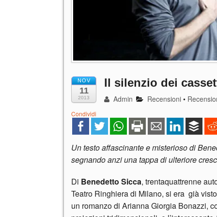
Il silenzio dei casset
NOV
11
Admin
Recensioni
•
Recension
2013
Condividi
Un testo affascinante e misterioso di Bene
segnando anzi una tappa di ulteriore cres
Di
Benedetto Sicca
, trentaquattrenne aut
Teatro Ringhiera di Milano, si era già vist
un romanzo di Arianna Giorgia Bonazzi, co