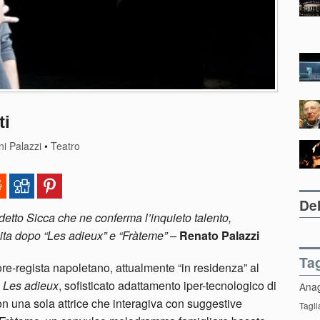
ti
i Palazzi
•
Teatro
Del
detto Sicca che ne conferma l’inquieto talento,
cita dopo “Les adieux” e “Fràteme” –
Renato Palazzi
Ta
ore-regista napoletano, attualmente “in residenza” al
o
Les adieux
, sofisticato adattamento iper-tecnologico di
Ana
n una sola attrice che interagiva con suggestive
Tagli