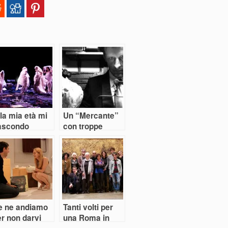
la mia età mi
Un “Mercante”
ascondo
con troppe
ncora per
licenze
umare
e ne andiamo
Tanti volti per
r non darvi
una Roma in