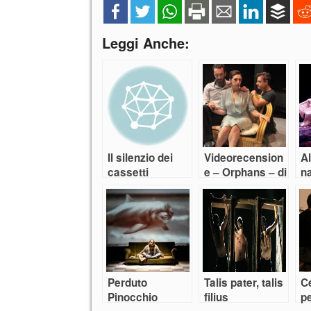
Leggi Anche:
Il silenzio dei
Videorecension
Al
cassetti
e – Orphans – di
n
Dennis Kely
a
f
Perduto
Talis pater, talis
C
Pinocchio
filius
pe