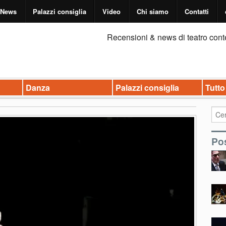
News
Palazzi consiglia
Video
Chi siamo
Contatti
Recensioni & news di teatro cont
Danza
Palazzi consiglia
Tutto
Pos