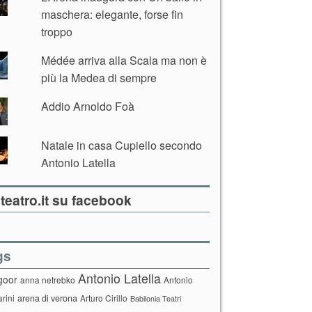
maschera: elegante, forse fin
troppo
Médée arriva alla Scala ma non è
più la Medea di sempre
Addio Arnoldo Foà
Natale in casa Cupiello secondo
Antonio Latella
teatro.it su facebook
gs
Antonio Latella
goor
anna netrebko
Antonio
arini
arena di verona
Arturo Cirillo
Babilonia Teatri