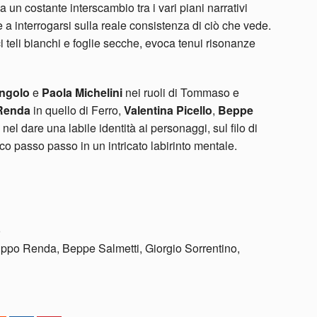
un costante interscambio tra i vari piani narrativi
e a interrogarsi sulla reale consistenza di ciò che vede.
i teli bianchi e foglie secche, evoca tenui risonanze
ngolo
e
Paola Michelini
nei ruoli di Tommaso e
 Renda
in quello di Ferro,
Valentina Picello
,
Beppe
nel dare una labile identità ai personaggi, sul filo di
o passo passo in un intricato labirinto mentale.
o
ilippo Renda, Beppe Salmetti, Giorgio Sorrentino,