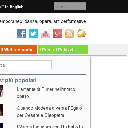
dT in English
emporaneo, danza, opera, arti performative
 il Web ne parla
I Post di Palazzi
t più popolari
L'amante di Pinter nell'intrico
dell'io
Quando Modena diventa l’Egitto
per Cesare e Cleopatra
L’Arena inaugura con Un ballo in