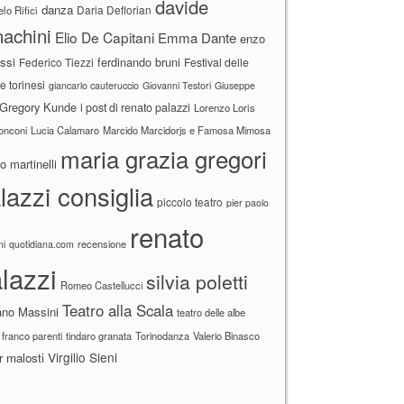
davide
danza
Daria Deflorian
lo Rifici
achini
Elio De Capitani
Emma Dante
enzo
ssi
ferdinando bruni
Federico Tiezzi
Festival delle
ne torinesi
giancarlo cauteruccio
Giovanni Testori
Giuseppe
Gregory Kunde
i post di renato palazzi
Lorenzo Loris
ronconi
Lucia Calamaro
Marcido Marcidorjs e Famosa Mimosa
maria grazia gregori
 martinelli
lazzi consiglia
piccolo teatro
pier paolo
renato
recensione
ni
quotidiana.com
lazzi
silvia poletti
Romeo Castellucci
Teatro alla Scala
ano Massini
teatro delle albe
 franco parenti
tindaro granata
Torinodanza
Valerio Binasco
Virgilio Sieni
r malosti