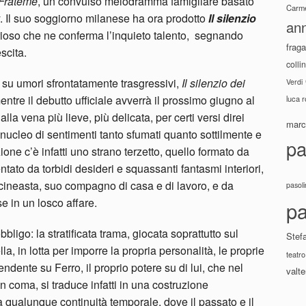
Fràteme
, un convulso melodramma famigliare basato
Carme
ay. Il suo soggiorno milanese ha ora prodotto
Il silenzio
ann
erioso che ne conferma l’inquieto talento, segnando
fraga
scita.
colli
 su umori sfrontatamente trasgressivi,
Il silenzio dei
Verdi
entre il debutto ufficiale avverrà il prossimo giugno al
luca 
la vena più lieve, più delicata, per certi versi direi
marco
 nucleo di sentimenti tanto sfumati quanto sottilmente e
pa
ne c’è infatti uno strano terzetto, quello formato da
ato da torbidi desideri e squassanti fantasmi interiori,
cineasta, suo compagno di casa e di lavoro, e da
pasoli
se in un losco affare.
pa
bligo: la stratificata trama, giocata soprattutto sul
Stef
a, in lotta per imporre la propria personalità, le proprie
teatro
ndente su Ferro, il proprio potere su di lui, che nel
valte
in coma, si traduce infatti in una costruzione
a qualunque continuità temporale, dove il passato e il