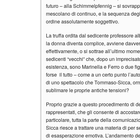
futuro – alla Schimmelpfennig – si sovrappo
mescolano di continuo, e la sequenza deg
ordine assolutamente soggettivo.
La truffa ordita dal sedicente professore a
la donna diventa complice, avviene davvero
effettivamente, o si sottrae all’ultimo mome
sedicenti “vecchi” che, dopo un imprecisat
esistenza, sono Marinella e Ferro o due fi
forse il tutto – come a un certo punto l’aut
di uno spettacolo che Tommaso-Sicca, orm
sublimare le proprie antiche tensioni?
Proprio grazie a questo procedimento di dest
rappresentati, che gli consente di accostare 
particolare, tutta la parte della comunicazi
Sicca riesce a trattare una materia di per
di esasperazione emotiva. L’andamento de