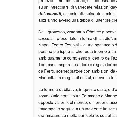
proiezioni tridimensionali, e l’interessante
su un intrecciarsi di variegate relazioni g
dei cassetti
, un testo affascinante e mist
anzi a mio avviso una tappa di ulteriore cre
Se il grottesco, visionario
Fràteme
giocava
cassetti –
presentato in forma di “studio”, m
Napoli Teatro Festival – è uno spettacolo dal
persino più ispirata, che ruota intorno a un
ambiguamente complessi: al centro dell’azio
Tommaso, aspirante autore e regista torment
da Ferro, sceneggiatore con ambizioni da 
Marinella, la moglie di costui, coinvolta for
La formula dubitativa, in questo caso, è d’ob
sostanziale conflitto tra Tommaso e Marinell
opposte visioni del mondo, o il proprio asce
frattempo in seguito a un incidente finisce 
drammaturgica molto particolare, sottratta 