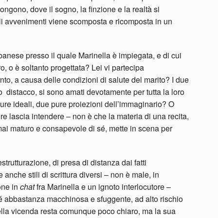
ngono, dove il sogno, la finzione e la realtà si
li avvenimenti viene scomposta e ricomposta in un
lbanese presso il quale Marinella è impiegata, e di cui
, o è soltanto progettata? Lei vi partecipa
nto, a causa delle condizioni di salute del marito? I due
o distacco, si sono amati devotamente per tutta la loro
gure ideali, due pure proiezioni dell’immaginario? O
ore lascia intendere – non è che la materia di una recita,
ai maturo e consapevole di sé, mette in scena per
rutturazione, di presa di distanza dai fatti
anche stili di scrittura diversi – non è male, in
one in
chat
fra Marinella e un ignoto interlocutore –
 sé abbastanza macchinosa e sfuggente, ad alto rischio
lla vicenda resta comunque poco chiaro, ma la sua