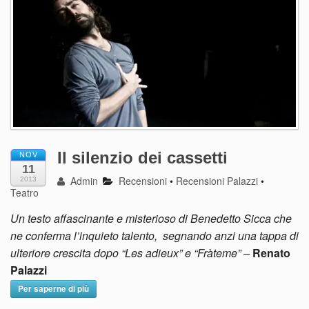
Il silenzio dei cassetti
NOV
11
Admin
Recensioni
•
Recensioni Palazzi
•
2013
Teatro
Un testo affascinante e misterioso di Benedetto Sicca che
ne conferma l’inquieto talento, segnando anzi una tappa di
ulteriore crescita dopo “Les adieux” e “Fràteme” –
Renato
Palazzi
Per saperne di più