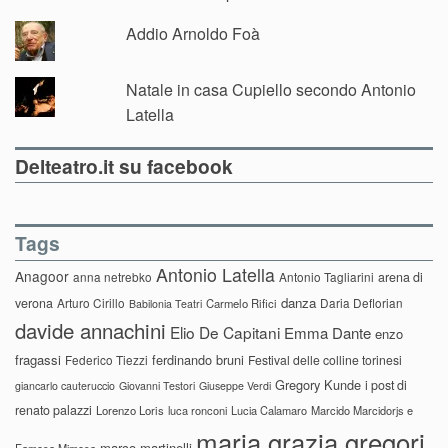
Addio Arnoldo Foà
Natale in casa Cupiello secondo Antonio
Latella
Delteatro.it su facebook
Tags
Antonio Latella
Anagoor
anna netrebko
Antonio Tagliarini
arena di
danza
verona
Arturo Cirillo
Daria Deflorian
Carmelo Rifici
Babilonia Teatri
davide annachini
Elio De Capitani
Emma Dante
enzo
fragassi
ferdinando bruni
Federico Tiezzi
Festival delle colline torinesi
Gregory Kunde
i post di
giancarlo cauteruccio
Giovanni Testori
Giuseppe Verdi
renato palazzi
Lorenzo Loris
luca ronconi
Lucia Calamaro
Marcido Marcidorjs e
maria grazia gregori
marco martinelli
Famosa Mimosa