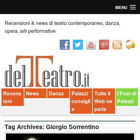
MENU
Home
Recensioni & news di teatro contemporaneo, danza,
opera, arti performative
Recensioni
Anticipazioni
News
Palazzi consiglia
Recens
News
Danza
Palazzi
Tutto il
I Post di
Video
ioni
consigli
Web ne
Palazzi
Chi siamo
a
parla
Contatti
Tag Archives:
Giorgio Sorrentino
dT in English