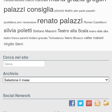
palazzi consiglia
piccolo teatro
pier paolo pasolini
renato palazzi
recensione
Romeo Castellucci
quotidiana.com
silvia poletti
Teatro alla Scala
Stefano Massini
teatro delle albe
valter malosti
teatro franco parenti
tindaro granata
Torinodanza
Valerio Binasco
Virgilio Sieni
Cerca nel sito
Archivio
Archivio
Social Network