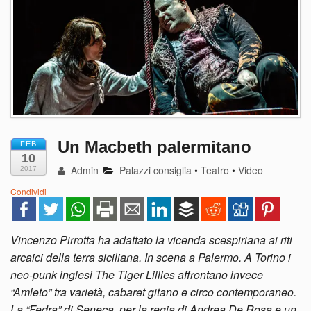
Un Macbeth palermitano
FEB
10
Admin
Palazzi consiglia
•
Teatro
•
Video
2017
Condividi
Vincenzo Pirrotta ha adattato la vicenda scespiriana ai riti
arcaici della terra siciliana. In scena a Palermo. A Torino i
neo-punk inglesi The Tiger Lillies affrontano invece
“Amleto” tra varietà, cabaret gitano e circo contemporaneo.
La “Fedra” di Seneca, per la regia di Andrea De Rosa e un