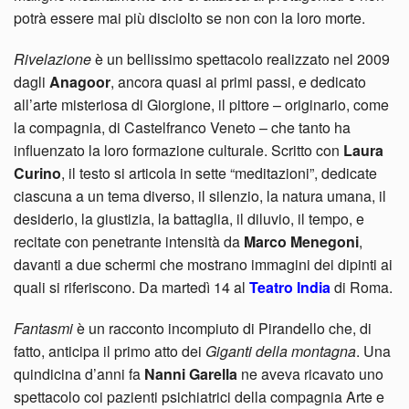
potrà essere mai più disciolto se non con la loro morte.
Rivelazione
è un bellissimo spettacolo realizzato nel 2009
dagli
Anagoor
, ancora quasi ai primi passi, e dedicato
all’arte misteriosa di Giorgione, il pittore – originario, come
la compagnia, di Castelfranco Veneto – che tanto ha
influenzato la loro formazione culturale. Scritto con
Laura
Curino
, il testo si articola in sette “meditazioni”, dedicate
ciascuna a un tema diverso, il silenzio
, la natura umana, il
desiderio, la giustizia, la battaglia, il diluvio, il tempo, e
recitate con penetrante intensità da
Marco Menegoni
,
davanti a due schermi che mostrano immagini dei dipinti ai
quali si riferiscono. Da martedì 14 al
Teatro India
di Roma.
Fantasmi
è un racconto incompiuto di Pirandello che, di
fatto, anticipa il primo atto dei
Giganti della montagna
. Una
quindicina d’anni fa
Nanni Garella
ne aveva ricavato uno
spettacolo coi pazienti psichiatrici della compagnia Arte e