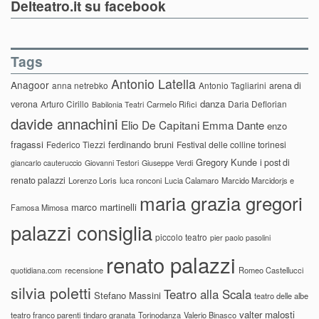
Delteatro.it su facebook
Tags
Antonio Latella
Anagoor
anna netrebko
Antonio Tagliarini
arena di
danza
verona
Arturo Cirillo
Daria Deflorian
Carmelo Rifici
Babilonia Teatri
davide annachini
Elio De Capitani
Emma Dante
enzo
fragassi
ferdinando bruni
Federico Tiezzi
Festival delle colline torinesi
Gregory Kunde
i post di
giancarlo cauteruccio
Giovanni Testori
Giuseppe Verdi
renato palazzi
Lorenzo Loris
luca ronconi
Lucia Calamaro
Marcido Marcidorjs e
maria grazia gregori
marco martinelli
Famosa Mimosa
palazzi consiglia
piccolo teatro
pier paolo pasolini
renato palazzi
recensione
Romeo Castellucci
quotidiana.com
silvia poletti
Teatro alla Scala
Stefano Massini
teatro delle albe
valter malosti
teatro franco parenti
tindaro granata
Torinodanza
Valerio Binasco