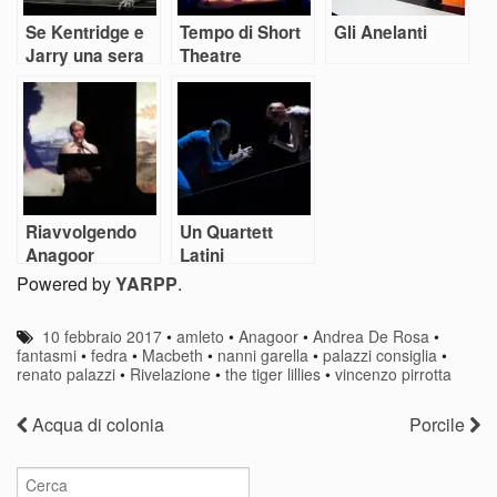
Se Kentridge e
Tempo di Short
Gli Anelanti
Jarry una sera
Theatre
alla Pergola…
Riavvolgendo
Un Quartett
Anagoor
Latini
Powered by
YARPP
.
10 febbraio 2017
•
amleto
•
Anagoor
•
Andrea De Rosa
•
fantasmi
•
fedra
•
Macbeth
•
nanni garella
•
palazzi consiglia
•
renato palazzi
•
Rivelazione
•
the tiger lillies
•
vincenzo pirrotta
Acqua di colonia
Porcile