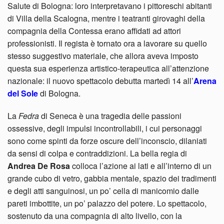
Salute di Bologna: loro interpretavano i pittoreschi abitanti
di Villa della Scalogna, mentre i teatranti girovaghi della
compagnia della Contessa erano affidati ad attori
professionisti. Il regista è tornato ora a lavorare su quello
stesso suggestivo materiale, che allora aveva imposto
questa sua esperienza artistico-terapeutica all’attenzione
nazionale: il nuovo spettacolo debutta martedì 14 all’
Arena
del Sole
di Bologna.
La
Fedra
di Seneca è una tragedia delle passioni
ossessive, degli impulsi incontrollabili, i cui personaggi
sono come spinti da forze oscure dell’inconscio, dilaniati
da sensi di colpa e contraddizioni. La bella regia di
Andrea De Rosa
colloca l’azione ai lati e all’interno di un
grande cubo di vetro, gabbia mentale, spazio dei tradimenti
e degli atti sanguinosi, un po’ cella di manicomio dalle
pareti imbottite, un po’ palazzo del potere. Lo spettacolo,
sostenuto da una compagnia di alto livello, con la