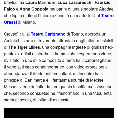
bravissima
Laura Marinoni
,
Luca Lazzareschi
,
Fabrizio
Falco
e
Anna Coppola
nei panni di una singolare Afrodite
che ispira e dirige l’intera azione, è da martedì 14 al
Teatro
Grassi
di Milano.
Giovedì 16, al
Teatro Carignano
di Torino, approda un
Amleto bizzarro e irriverente affrontato dagli attori-musicisti
di
The Tiger Lillies
, una compagnia inglese di giullari neo-
punk, ex-artisti di strada. Il dramma shakespeariano viene
rivisitato in uno stile composito a metà fra il cabaret gitano,
il varietà, il circo contemporaneo, con video-proiezioni e
abbondanza di riferimenti brechtiani: un incontro fra il
principe di Danimarca e il fantasma scurrile di Meckie
Messer, viene definita da loro questa insolita messinscena
che, secondo consuetudine, trasformano in una truculenta
storia di sesso, di follia, di assassini.