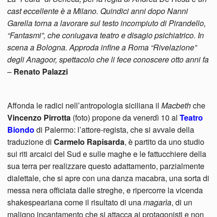
cast eccellente è a Milano. Quindici anni dopo Nanni
Garella torna a lavorare sul testo incompiuto di Pirandello,
“Fantasmi”, che coniugava teatro e disagio psichiatrico. In
scena a Bologna. Approda infine a Roma “Rivelazione”
degli Anagoor, spettacolo che li fece conoscere otto anni fa
–
Renato Palazzi
Affonda le radici nell’antropologia siciliana il
Macbeth
che
Vincenzo Pirrotta
(foto) propone da venerdì 10 al
Teatro
Biondo
di Palermo: l’attore-regista, che si avvale della
traduzione di
Carmelo Rapisarda
, è partito da uno studio
sui riti arcaici del Sud e sulle maghe e le fattucchiere della
sua terra per realizzare questo adattamento, parzialmente
dialettale, che si apre con una danza macabra, una sorta di
messa nera officiata dalle streghe, e ripercorre la vicenda
shakespeariana come il risultato di una
magarìa
, di un
maligno incantamento che si attacca ai protagonisti e non