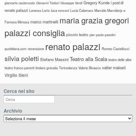
Gregory Kunde
i post di
giancarlo cauteruccio
Giovanni Testori
Giuseppe Verdi
renato palazzi
Lorenzo Loris
luca ronconi
Lucia Calamaro
Marcido Marcidorjs e
maria grazia gregori
marco martinelli
Famosa Mimosa
palazzi consiglia
piccolo teatro
pier paolo pasolini
renato palazzi
recensione
Romeo Castellucci
quotidiana.com
silvia poletti
Teatro alla Scala
Stefano Massini
teatro delle albe
valter malosti
teatro franco parenti
tindaro granata
Torinodanza
Valerio Binasco
Virgilio Sieni
Cerca nel sito
Archivio
Archivio