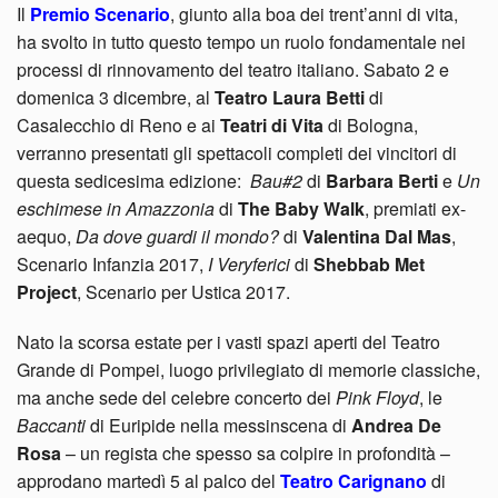
Il
Premio Scenario
, giunto alla boa dei trent’anni di vita,
ha svolto in tutto questo tempo un ruolo fondamentale nei
processi di rinnovamento del teatro italiano. Sabato 2 e
domenica 3 dicembre, al
Teatro Laura Betti
di
Casalecchio di Reno e ai
Teatri di Vita
di Bologna,
verranno presentati gli spettacoli completi dei vincitori di
questa sedicesima edizione:
Bau#2
di
Barbara Berti
e
Un
eschimese in Amazzonia
di
The Baby Walk
, premiati ex-
aequo,
Da dove guardi il mondo?
di
Valentina Dal Mas
,
Scenario Infanzia 2017,
I Veryferici
di
Shebbab Met
Project
, Scenario per Ustica 2017.
Nato la scorsa estate per i vasti spazi aperti del Teatro
Grande di Pompei, luogo privilegiato di memorie classiche,
ma anche sede del celebre concerto dei
Pink Floyd
, le
Baccanti
di Euripide nella messinscena di
Andrea De
Rosa
– un regista che spesso sa colpire in profondità –
approdano martedì 5 al palco del
Teatro Carignano
di