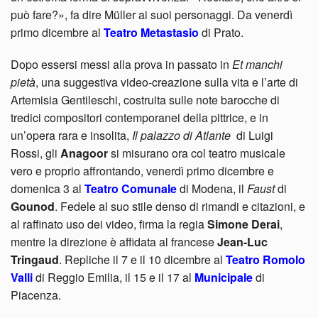
può fare?», fa dire Müller ai suoi personaggi. Da venerdì
primo dicembre al
Teatro Metastasio
di Prato.
Dopo essersi messi alla prova in passato in
Et manchi
pietà
, una suggestiva video-creazione sulla vita e l’arte di
Artemisia Gentileschi, costruita sulle note barocche di
tredici compositori contemporanei della pittrice, e in
un’opera rara e insolita,
Il palazzo di Atlante
di Luigi
Rossi, gli
Anagoor
si misurano ora col teatro musicale
vero e proprio affrontando, venerdì primo dicembre e
domenica 3 al
Teatro Comunale
di Modena, il
Faust
di
Gounod
. Fedele al suo stile denso di rimandi e citazioni, e
al raffinato uso dei video, firma la regia
Simone Derai
,
mentre la direzione è affidata al francese
Jean-Luc
Tringaud
. Repliche il 7 e il 10 dicembre al
Teatro Romolo
Valli
di Reggio Emilia, il 15 e il 17 al
Municipale
di
Piacenza.