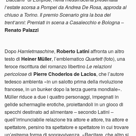
l’estate scorsa a Pompei da Andrea De Rosa, approda al
chiuso a Torino. Il premio Scenario gira la boa dei
trent’anni: Premiati in scena a Casalecchio e Bologna
–
Renato Palazzi
Dopo
Hamletmaschine
,
Roberto Latini
affronta un altro
testo di
Heiner Müller
, l’emblematico
Quartett
(foto), una
feroce riscrittura del romanzo libertino
Le relazioni
pericolose
di
Pierre Choderlos de Laclos
, che l’autore
tedesco ambienta «in un salotto prima della rivoluzione
francese, in un bunker dopo la terza guerra mondiale».
Müller riduce a due i quattro personaggi, impegnati in
gelide schermaglie erotiche, proiettandoli in un gioco di
specchi destinato ad alimentare – secondo Latini –
quell’irrinunciabile relazione tra attore e attore, tra attore e
spettatore, persino tra spettatore e spettatore in cui trovare
un’estrema forma di sopravvivenza. «Recitare, che altro si