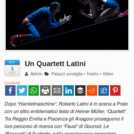
Un Quartett Latini
DIC
1
Admin
Palazzi consiglia
•
Teatro
•
Video
2017
Condividi
Dopo “Hamletmaschine”, Roberto Latini è in scena a Prato
con un altro emblematico testo di Heiner Müller, “Quartett”.
Tra Reggio Emilia e Piacenza gli Anagoor proseguono il
loro percorso di ricerca con “Faust” di Gounod. Le
“Baccanti” di Euripide, nella messinscena presentata