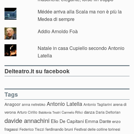
Médée arriva alla Scala ma non è più la
Medea di sempre
Addio Arnoldo Foà
Natale in casa Cupiello secondo Antonio
Latella
Delteatro.it su facebook
Tags
Antonio Latella
Anagoor
anna netrebko
Antonio Tagliarini
arena di
danza
verona
Arturo Cirillo
Daria Deflorian
Carmelo Rifici
Babilonia Teatri
davide annachini
Elio De Capitani
Emma Dante
enzo
fragassi
ferdinando bruni
Federico Tiezzi
Festival delle colline torinesi