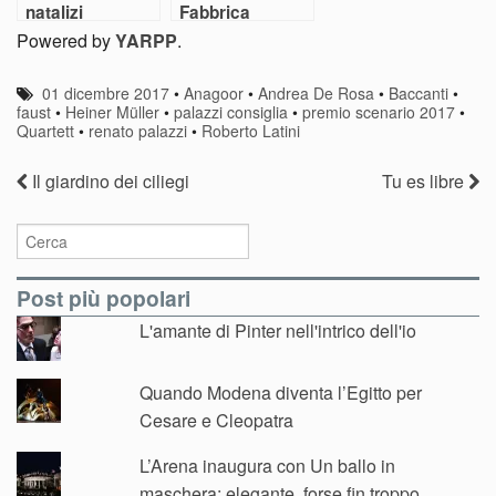
natalizi
Fabbrica
Powered by
YARPP
.
01 dicembre 2017
•
Anagoor
•
Andrea De Rosa
•
Baccanti
•
faust
•
Heiner Müller
•
palazzi consiglia
•
premio scenario 2017
•
Quartett
•
renato palazzi
•
Roberto Latini
Il giardino dei ciliegi
Tu es libre
Post più popolari
L'amante di Pinter nell'intrico dell'io
Quando Modena diventa l’Egitto per
Cesare e Cleopatra
L’Arena inaugura con Un ballo in
maschera: elegante, forse fin troppo