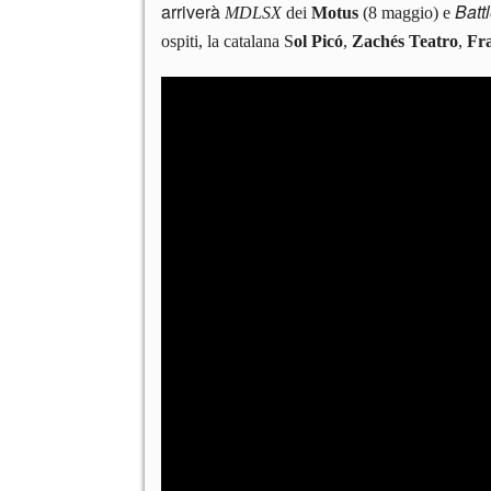
arriverà
Batt
MDLSX
dei
Motus
(8 maggio) e
ospiti, la catalana S
ol Pic
ó
,
Zachés Teatro
,
Fra