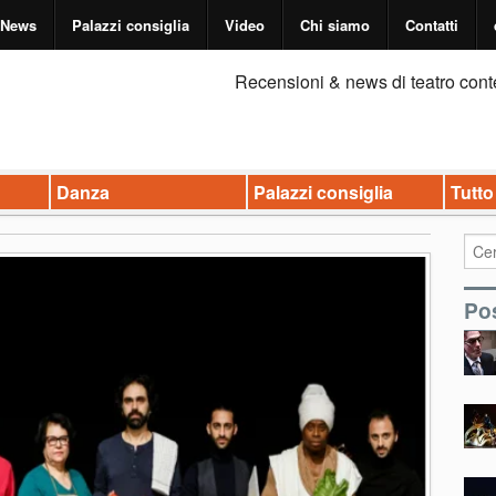
News
Palazzi consiglia
Video
Chi siamo
Contatti
Recensioni & news di teatro cont
Danza
Palazzi consiglia
Tutto
Pos