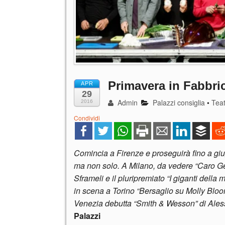
Primavera in Fabbri
APR
29
Admin
Palazzi consiglia
•
Tea
2016
Condividi
Comincia a Firenze e proseguirà fino a gi
ma non solo. A Milano, da vedere “Caro Ge
Sframeli e il pluripremiato “I giganti della
in scena a Torino “Bersaglio su Molly Bl
Venezia debutta “Smith & Wesson” di Aless
Palazzi