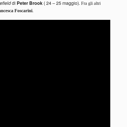
lefield
di
Peter Brook
( 24 – 25 maggio)
.
Fra gli altri
ncesca Foscarini
.