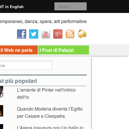
dT in English
emporaneo, danza, opera, arti performative
 il Web ne parla
I Post di Palazzi
t più popolari
L'amante di Pinter nell'intrico
dell'io
Quando Modena diventa l’Egitto
per Cesare e Cleopatra
L’Arena inaugura con Un ballo in