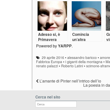
Te
Adesso sì, è
Comincia
Gr
Primavera
un’altra
vi
Primavera
Powered by
YARPP
.
29 aprile 2016
•
alessandro baricco
•
amor
Fabbrica Europa
•
i giganti della montagna
•
Ma
renato palazzi
•
Roberto Latini
•
scimone-sframe
L’amante di Pinter nell’intrico dell’io
La poesia in da
Cerca nel sito