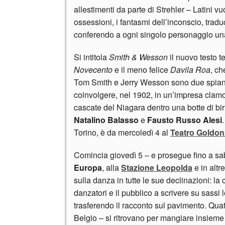
allestimenti da parte di Strehler – Latini vuo
ossessioni, i fantasmi dell’inconscio, tradu
conferendo a ogni singolo personaggio una 
Si intitola
Smith & Wesson
il nuovo testo te
Novecento
e il meno felice
Davila Roa
, ch
Tom Smith e Jerry Wesson sono due spianta
coinvolgere, nel 1902, in un’impresa clamor
cascate del Niagara dentro una botte di bir
Natalino Balasso
e
Fausto Russo Alesi
Torino, è da mercoledì 4 al
Teatro Goldon
Comincia giovedì 5 – e prosegue fino a sa
Europa
, alla
Stazione Leopolda
e in altr
sulla danza in tutte le sue declinazioni: la
danzatori e il pubblico a scrivere su sassi
trasferendo il racconto sul pavimento. Quat
Belgio – si ritrovano per mangiare insieme s