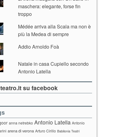
maschera: elegante, forse fin
troppo
Médée arriva alla Scala ma non è
più la Medea di sempre
Addio Arnoldo Foà
Natale in casa Cupiello secondo
Antonio Latella
teatro.it su facebook
gs
Antonio Latella
goor
anna netrebko
Antonio
arini
arena di verona
Arturo Cirillo
Babilonia Teatri