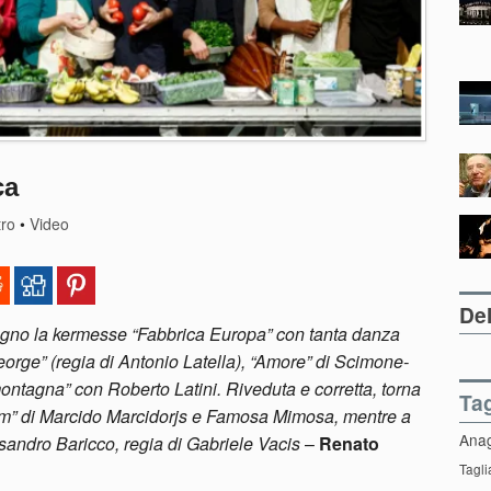
ca
tro
•
Video
Del
ugno la kermesse “Fabbrica Europa” con tanta danza
orge” (regia di Antonio Latella), “Amore” di Scimone-
 montagna” con Roberto Latini. Riveduta e corretta, torna
Ta
oom” di Marcido Marcidorjs e Famosa Mimosa, mentre a
Ana
andro Baricco, regia di Gabriele Vacis
–
Renato
Tagli