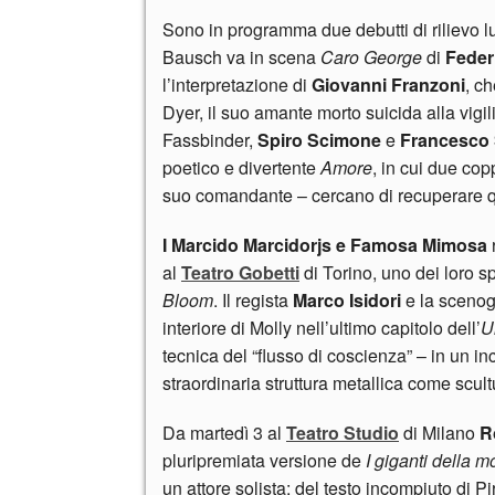
Sono in programma due debutti di rilievo l
Bausch va in scena
Caro George
di
Federi
l’interpretazione di
Giovanni Franzoni
, c
Dyer, il suo amante morto suicida alla vigil
Fassbinder,
Spiro Scimone
e
Francesco 
poetico e divertente
Amore
, in cui due cop
suo comandante – cercano di recuperare qua
I Marcido Marcidorjs e Famosa Mimosa
r
al
Teatro Gobetti
di Torino, uno dei loro sp
Bloom
. Il regista
Marco Isidori
e la sceno
interiore di Molly nell’ultimo capitolo dell’
U
tecnica del “flusso di coscienza” – in un inc
straordinaria struttura metallica come scult
Da martedì 3 al
Teatro Studio
di Milano
R
pluripremiata versione de
I giganti della 
un attore solista: del testo incompiuto di Pi