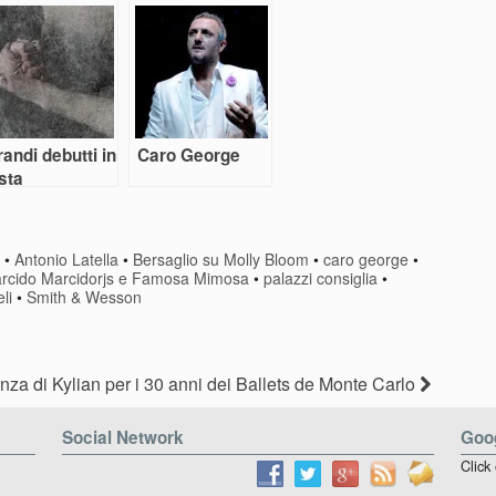
atri
andi debutti in
Caro George
sta
e
•
Antonio Latella
•
Bersaglio su Molly Bloom
•
caro george
•
rcido Marcidorjs e Famosa Mimosa
•
palazzi consiglia
•
li
•
Smith & Wesson
nza di Kylian per i 30 anni dei Ballets de Monte Carlo
Social Network
Goog
Click