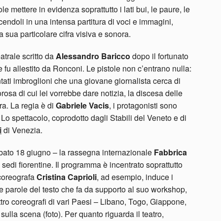
le mettere in evidenza soprattutto i lati bui, le paure, le
cendoli in una intensa partitura di voci e immagini,
sua particolare cifra visiva e sonora.
atrale scritto da
Alessandro Baricco
dopo il fortunato
e fu
allestito da Ronconi. Le pistole non c’entrano nulla:
ti imbroglioni che una giovane giornalista cerca di
osa di cui lei vorrebbe dare notizia, la discesa delle
ra. La regia è di
Gabriele Vacis
, i protagonisti sono
. Lo spettacolo, coprodotto dagli Stabili del Veneto e di
i
di Venezia.
bato 18 giugno – la rassegna internazionale
Fabbrica
e sedi fiorentine. Il programma è incentrato soprattutto
 coreografa
Cristina Caprioli
, ad esempio, induce i
 le parole del testo che fa da supporto al suo workshop,
tro coreografi di vari Paesi – Libano, Togo, Giappone,
ulla scena (foto). Per quanto riguarda il teatro,