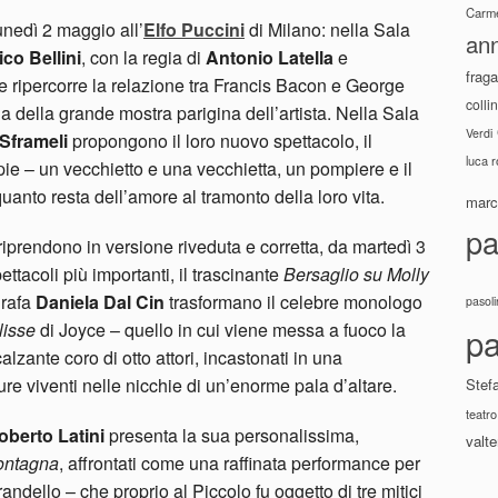
Carme
unedì 2 maggio all’
Elfo Puccini
di Milano: nella Sala
ann
co Bellini
, con la regia di
Antonio Latella
e
fraga
he ripercorre la relazione tra Francis Bacon e George
colli
ia della grande mostra parigina dell’artista. Nella Sala
Verdi
Sframeli
propongono il loro nuovo spettacolo, il
luca 
pie – un vecchietto e una vecchietta, un pompiere e il
nto resta dell’amore al tramonto della loro vita.
marco
pa
iprendono in versione riveduta e corretta, da martedì 3
ettacoli più importanti, il trascinante
Bersaglio su Molly
grafa
Daniela Dal Cin
trasformano il celebre monologo
pasoli
lisse
di Joyce – quello in cui viene messa a fuoco la
pa
alzante coro di otto attori, incastonati in una
ure viventi nelle nicchie di un’enorme pala d’altare.
Stef
teatro
oberto Latini
presenta la sua personalissima,
valte
montagna
, affrontati come una raffinata performance per
randello – che proprio al Piccolo fu oggetto di tre mitici