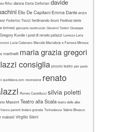
davide
danza
Daria Deflorian
lo Rifici
achini
Elio De Capitani
Emma Dante
enzo
ssi
ferdinando bruni
Federico Tiezzi
Festival delle
ne torinesi
giancarlo cauteruccio
Giovanni Testori
Giuseppe
Gregory Kunde
i post di renato palazzi
Lorenzo Loris
ronconi
Lucia Calamaro
Marcido Marcidorjs e Famosa Mimosa
maria grazia gregori
 martinelli
lazzi consiglia
piccolo teatro
pier paolo
renato
recensione
ni
quotidiana.com
lazzi
silvia poletti
Romeo Castellucci
Teatro alla Scala
ano Massini
teatro delle albe
 franco parenti
tindaro granata
Torinodanza
Valerio Binasco
Virgilio Sieni
r malosti