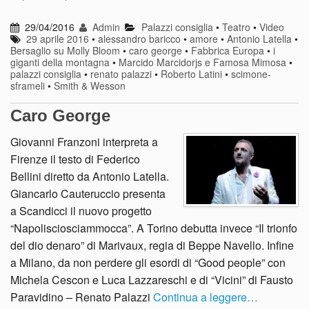
29/04/2016
Admin
Palazzi consiglia
•
Teatro
•
Video
29 aprile 2016
•
alessandro baricco
•
amore
•
Antonio Latella
•
Bersaglio su Molly Bloom
•
caro george
•
Fabbrica Europa
•
i
giganti della montagna
•
Marcido Marcidorjs e Famosa Mimosa
•
palazzi consiglia
•
renato palazzi
•
Roberto Latini
•
scimone-
sframeli
•
Smith & Wesson
Caro George
Giovanni Franzoni interpreta a
Firenze il testo di Federico
Bellini diretto da Antonio Latella.
Giancarlo Cauteruccio presenta
a Scandicci il nuovo progetto
“Napolisciosciammocca”. A Torino debutta invece “Il trionfo
del dio denaro” di Marivaux, regia di Beppe Navello. Infine
a Milano, da non perdere gli esordi di “Good people” con
Michela Cescon e Luca Lazzareschi e di “Vicini” di Fausto
Paravidino – Renato Palazzi
Continua a leggere…