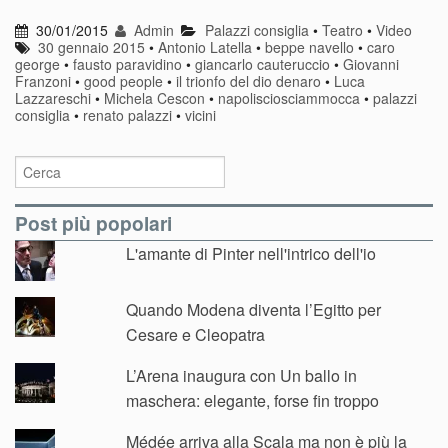
30/01/2015
Admin
Palazzi consiglia
•
Teatro
•
Video
30 gennaio 2015
•
Antonio Latella
•
beppe navello
•
caro
george
•
fausto paravidino
•
giancarlo cauteruccio
•
Giovanni
Franzoni
•
good people
•
il trionfo del dio denaro
•
Luca
Lazzareschi
•
Michela Cescon
•
napolisciosciammocca
•
palazzi
consiglia
•
renato palazzi
•
vicini
Post più popolari
L'amante di Pinter nell'intrico dell'io
Quando Modena diventa l’Egitto per
Cesare e Cleopatra
L’Arena inaugura con Un ballo in
maschera: elegante, forse fin troppo
Médée arriva alla Scala ma non è più la