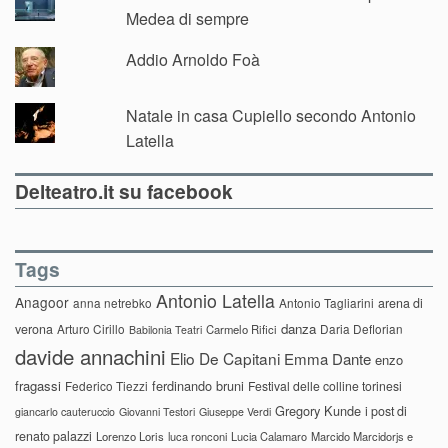
Medea di sempre
Addio Arnoldo Foà
Natale in casa Cupiello secondo Antonio
Latella
Delteatro.it su facebook
Tags
Antonio Latella
Anagoor
anna netrebko
Antonio Tagliarini
arena di
danza
verona
Arturo Cirillo
Daria Deflorian
Carmelo Rifici
Babilonia Teatri
davide annachini
Elio De Capitani
Emma Dante
enzo
fragassi
ferdinando bruni
Federico Tiezzi
Festival delle colline torinesi
Gregory Kunde
i post di
giancarlo cauteruccio
Giovanni Testori
Giuseppe Verdi
renato palazzi
Lorenzo Loris
luca ronconi
Lucia Calamaro
Marcido Marcidorjs e