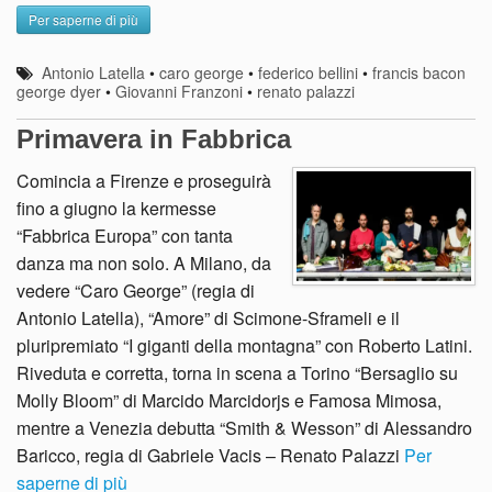
Per saperne di più
Antonio Latella
•
caro george
•
federico bellini
•
francis bacon
george dyer
•
Giovanni Franzoni
•
renato palazzi
Primavera in Fabbrica
Comincia a Firenze e proseguirà
fino a giugno la kermesse
“Fabbrica Europa” con tanta
danza ma non solo. A Milano, da
vedere “Caro George” (regia di
Antonio Latella), “Amore” di Scimone-Sframeli e il
pluripremiato “I giganti della montagna” con Roberto Latini.
Riveduta e corretta, torna in scena a Torino “Bersaglio su
Molly Bloom” di Marcido Marcidorjs e Famosa Mimosa,
mentre a Venezia debutta “Smith & Wesson” di Alessandro
Baricco, regia di Gabriele Vacis – Renato Palazzi
Per
saperne di più