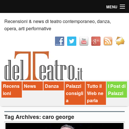
MENU
Home
Recensioni & news di teatro contemporaneo, danza,
opera, arti performative
Recensioni
Anticipazioni
News
Palazzi consiglia
Recens
News
Danza
Palazzi
Tutto il
I Post di
Video
ioni
consigli
Web ne
Palazzi
Chi siamo
a
parla
Contatti
Tag Archives:
caro george
dT in English