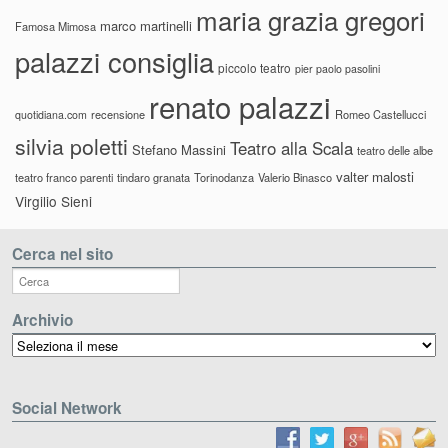
maria grazia gregori
marco martinelli
Famosa Mimosa
palazzi consiglia
piccolo teatro
pier paolo pasolini
renato palazzi
recensione
Romeo Castellucci
quotidiana.com
silvia poletti
Teatro alla Scala
Stefano Massini
teatro delle albe
valter malosti
teatro franco parenti
tindaro granata
Torinodanza
Valerio Binasco
Virgilio Sieni
Cerca nel sito
Archivio
Archivio
Social Network