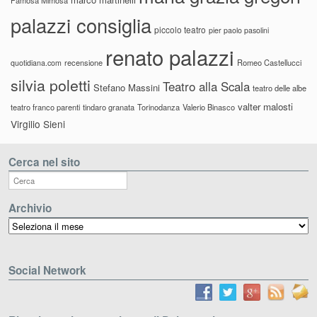
palazzi consiglia
piccolo teatro
pier paolo pasolini
renato palazzi
recensione
Romeo Castellucci
quotidiana.com
silvia poletti
Teatro alla Scala
Stefano Massini
teatro delle albe
valter malosti
teatro franco parenti
tindaro granata
Torinodanza
Valerio Binasco
Virgilio Sieni
Cerca nel sito
Archivio
Archivio
Social Network