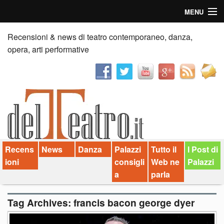
MENU
Home
Recensioni & news di teatro contemporaneo, danza,
opera, arti performative
Recensioni
Anticipazioni
News
Palazzi consiglia
Recens
News
Danza
Palazzi
Tutto il
I Post di
Video
ioni
consigli
Web ne
Palazzi
Chi siamo
a
parla
Contatti
Tag Archives:
francis bacon george dyer
dT in English