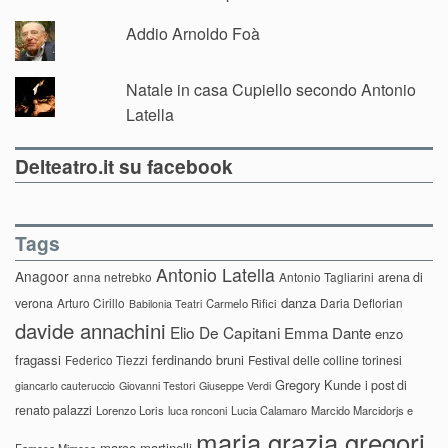
Addio Arnoldo Foà
Natale in casa Cupiello secondo Antonio
Latella
Delteatro.it su facebook
Tags
Antonio Latella
Anagoor
anna netrebko
Antonio Tagliarini
arena di
danza
verona
Arturo Cirillo
Daria Deflorian
Carmelo Rifici
Babilonia Teatri
davide annachini
Elio De Capitani
Emma Dante
enzo
fragassi
ferdinando bruni
Federico Tiezzi
Festival delle colline torinesi
Gregory Kunde
i post di
giancarlo cauteruccio
Giovanni Testori
Giuseppe Verdi
renato palazzi
Lorenzo Loris
luca ronconi
Lucia Calamaro
Marcido Marcidorjs e
maria grazia gregori
marco martinelli
Famosa Mimosa