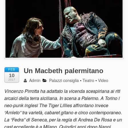
Un Macbeth palermitano
FEB
10
Admin
Palazzi consiglia
•
Teatro
•
Video
2017
Vincenzo Pirrotta ha adattato la vicenda scespiriana ai riti
arcaici della terra siciliana. In scena a Palermo. A Torino i
neo-punk inglesi The Tiger Lillies affrontano invece
“Amleto” tra varietà, cabaret gitano e circo contemporaneo.
La “Fedra” di Seneca, per la regia di Andrea De Rosa e un
cast eccellente è a Milano. Quindici anni dopo Nanni