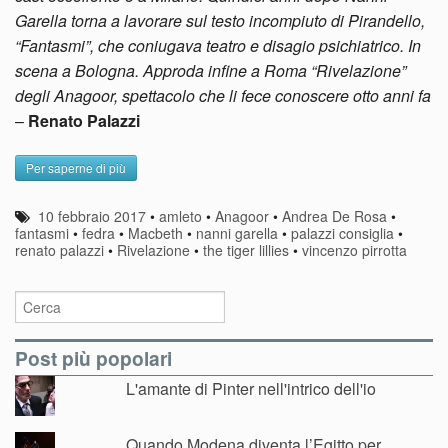
Garella torna a lavorare sul testo incompiuto di Pirandello,
“Fantasmi”, che coniugava teatro e disagio psichiatrico. In
scena a Bologna. Approda infine a Roma “Rivelazione”
degli Anagoor, spettacolo che li fece conoscere otto anni fa
–
Renato Palazzi
Per saperne di più
10 febbraio 2017
•
amleto
•
Anagoor
•
Andrea De Rosa
•
fantasmi
•
fedra
•
Macbeth
•
nanni garella
•
palazzi consiglia
•
renato palazzi
•
Rivelazione
•
the tiger lillies
•
vincenzo pirrotta
Post più popolari
L'amante di Pinter nell'intrico dell'io
Quando Modena diventa l’Egitto per