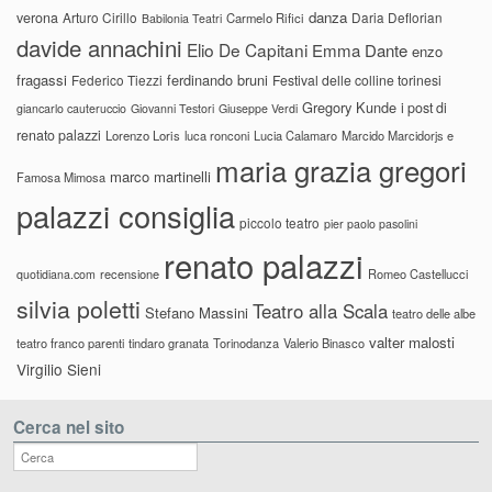
danza
verona
Arturo Cirillo
Daria Deflorian
Carmelo Rifici
Babilonia Teatri
davide annachini
Elio De Capitani
Emma Dante
enzo
fragassi
ferdinando bruni
Federico Tiezzi
Festival delle colline torinesi
Gregory Kunde
i post di
giancarlo cauteruccio
Giovanni Testori
Giuseppe Verdi
renato palazzi
Lorenzo Loris
luca ronconi
Lucia Calamaro
Marcido Marcidorjs e
maria grazia gregori
marco martinelli
Famosa Mimosa
palazzi consiglia
piccolo teatro
pier paolo pasolini
renato palazzi
recensione
Romeo Castellucci
quotidiana.com
silvia poletti
Teatro alla Scala
Stefano Massini
teatro delle albe
valter malosti
teatro franco parenti
tindaro granata
Torinodanza
Valerio Binasco
Virgilio Sieni
Cerca nel sito