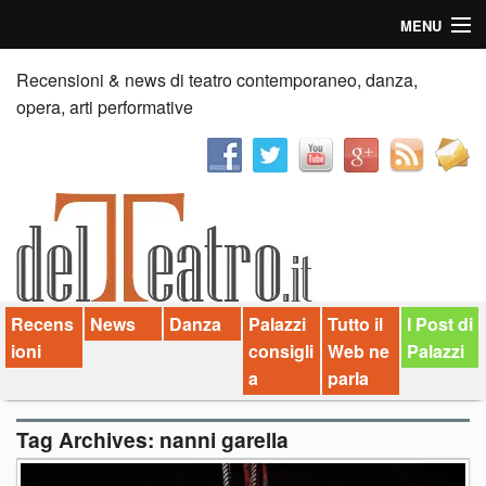
MENU
Home
Recensioni & news di teatro contemporaneo, danza,
opera, arti performative
Recensioni
Anticipazioni
News
Palazzi consiglia
Recens
News
Danza
Palazzi
Tutto il
I Post di
Video
ioni
consigli
Web ne
Palazzi
Chi siamo
a
parla
Contatti
Tag Archives:
nanni garella
dT in English