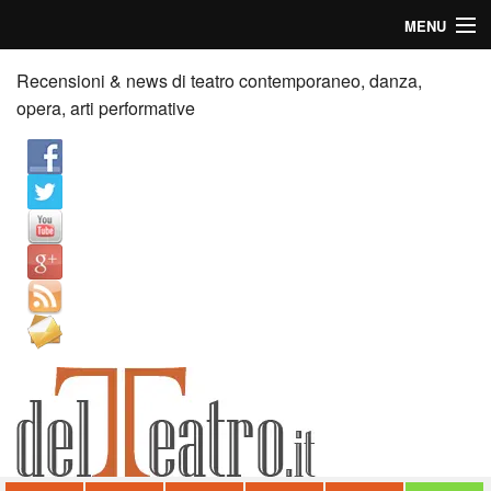
MENU
Home
Recensioni & news di teatro contemporaneo, danza,
opera, arti performative
Recensioni
Anticipazioni
News
Palazzi consiglia
Video
Chi siamo
Contatti
dT in English