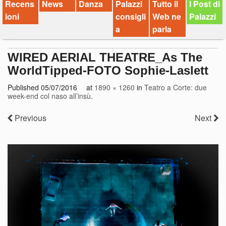
Recens
News
Danza
Palazzi
Tutto il
I Post di
ioni
consigli
Web ne
Palazzi
a
parla
WIRED AERIAL THEATRE_As The
WorldTipped-FOTO Sophie-Laslett
Published
05/07/2016
at
1890 × 1260
in
Teatro a Corte: due
week-end col naso all’insù
.
Previous
Next