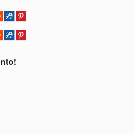
ento!