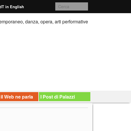
dT in English
emporaneo, danza, opera, arti performative
 il Web ne parla
I Post di Palazzi