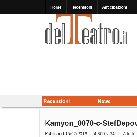
Home
Recensioni
Anticipazioni
Recensioni
News
Kamyon_0070-c-StefDepo
Published
15/07/2016
at
600 × 341
in
A tutto