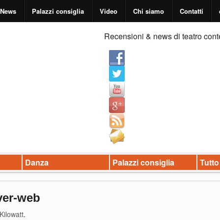
News
Palazzi consiglia
Video
Chi siamo
Contatti
Recensioni & news di teatro cont
Danza
Palazzi consiglia
Tutto
ver-web
 Kilowatt
.