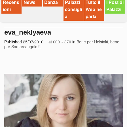
Recens
News
Danza
Palazzi
Tutto il
I Post di
ioni
consigli
Web ne
Palazzi
a
parla
eva_neklyaeva
Published
25/07/2016
at
600 × 370
in
Bene per Helsinki, bene
per Santarcangelo?
.