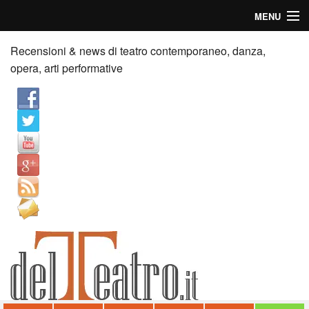
MENU
Home
Recensioni & news di teatro contemporaneo, danza,
opera, arti performative
Recensioni
Anticipazioni
News
Palazzi consiglia
Video
Chi siamo
Contatti
dT in English