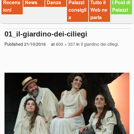
Recens
News
Danza
Palazzi
Tutto il
I Post di
ioni
consigli
Web ne
Palazzi
a
parla
01_il-giardino-dei-ciliegi
Published
21/10/2016
at
600 × 337
in
Il giardino dei ciliegi
.