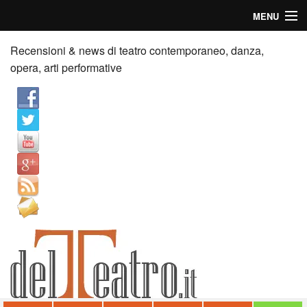
MENU
Home
Recensioni & news di teatro contemporaneo, danza,
opera, arti performative
Recensioni
Anticipazioni
News
Palazzi consiglia
Video
Chi siamo
Contatti
dT in English