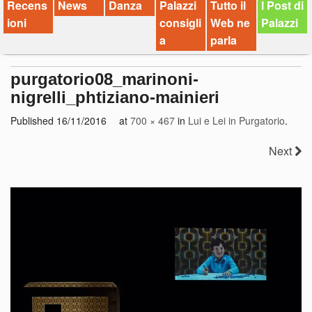
Recens
News
Danza
Palazzi
Tutto il
I Post di
ioni
consigli
Web ne
Palazzi
a
parla
purgatorio08_marinoni-
nigrelli_phtiziano-mainieri
Published
16/11/2016
at
700 × 467
in
Lui e Lei in Purgatorio
.
Next