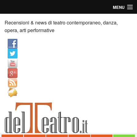
MENU
Home
Recensioni & news di teatro contemporaneo, danza,
opera, arti performative
Recensioni
Anticipazioni
News
Palazzi consiglia
Video
Chi siamo
Contatti
dT in English