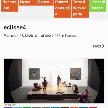
Recens
News
Danza
Palazzi
Tutto il
I Post di
ioni
consigli
Web ne
Palazzi
a
parla
eclisse4
Published
03/12/2016
at
600 × 267
in
L’eclisse
.
Next
Condividi