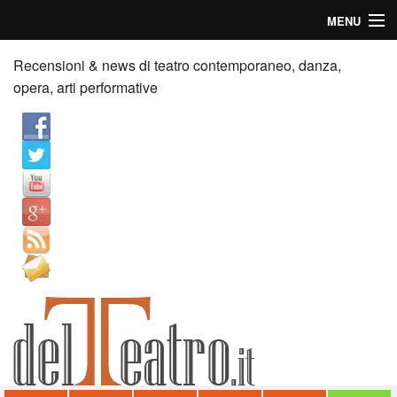
MENU
Home
Recensioni & news di teatro contemporaneo, danza,
opera, arti performative
Recensioni
Anticipazioni
News
Palazzi consiglia
Video
Chi siamo
Contatti
dT in English