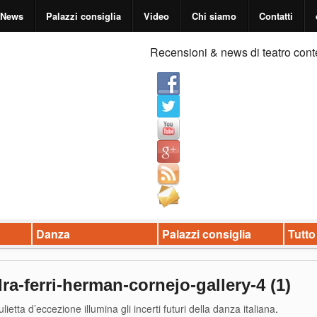
News
Palazzi consiglia
Video
Chi siamo
Contatti
Recensioni & news di teatro cont
Danza
Palazzi consiglia
Tutto
ra-ferri-herman-cornejo-gallery-4 (1)
lietta d’eccezione illumina gli incerti futuri della danza italiana
.