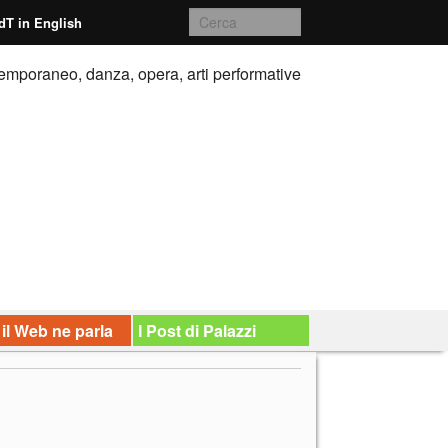
dT in English
emporaneo, danza, opera, arti performative
 il Web ne parla
I Post di Palazzi