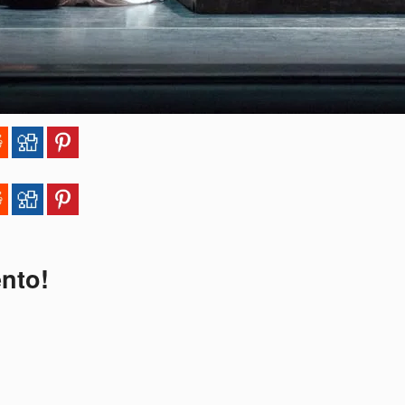
ento!