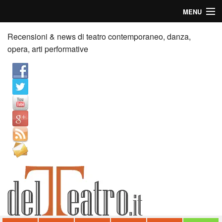
MENU
Home
Recensioni & news di teatro contemporaneo, danza,
opera, arti performative
Recensioni
Anticipazioni
News
Palazzi consiglia
Video
Chi siamo
Contatti
dT in English