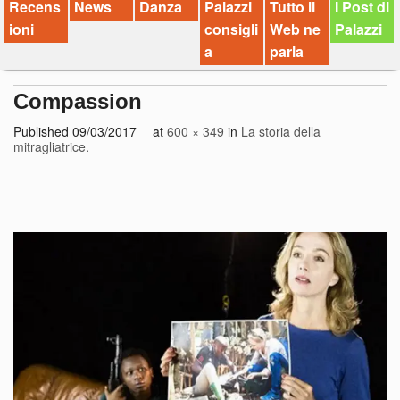
Recens
News
Danza
Palazzi
Tutto il
I Post di
ioni
consigli
Web ne
Palazzi
a
parla
Compassion
Published
09/03/2017
at
600 × 349
in
La storia della
mitragliatrice
.