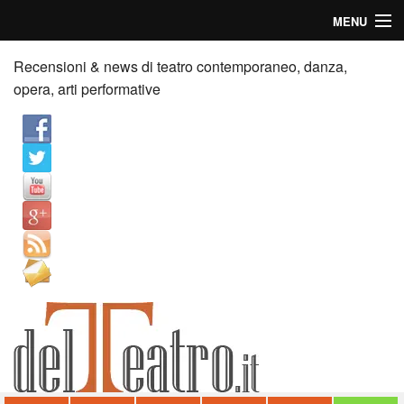
MENU
Home
Recensioni & news di teatro contemporaneo, danza,
opera, arti performative
Recensioni
Anticipazioni
News
Palazzi consiglia
Video
Chi siamo
Contatti
dT in English