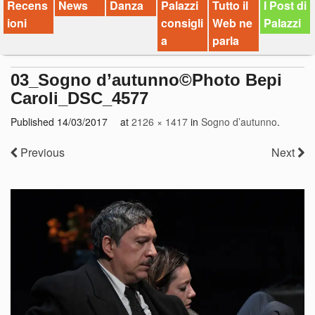
Recens
News
Danza
Palazzi
Tutto il
I Post di
ioni
consigli
Web ne
Palazzi
a
parla
03_Sogno d’autunno©Photo Bepi
Caroli_DSC_4577
Published
14/03/2017
at
2126 × 1417
in
Sogno d’autunno
.
Previous
Next