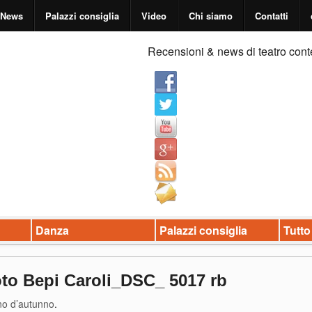
News
Palazzi consiglia
Video
Chi siamo
Contatti
Recensioni & news di teatro cont
Danza
Palazzi consiglia
Tutto
o Bepi Caroli_DSC_ 5017 rb
o d’autunno
.