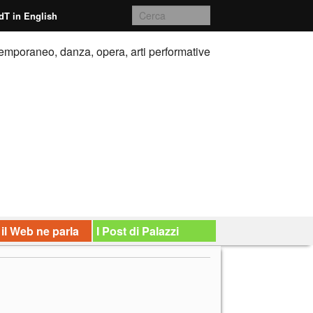
dT in English
emporaneo, danza, opera, arti performative
 il Web ne parla
I Post di Palazzi