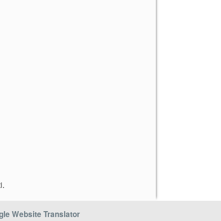
i
.
le Website Translator