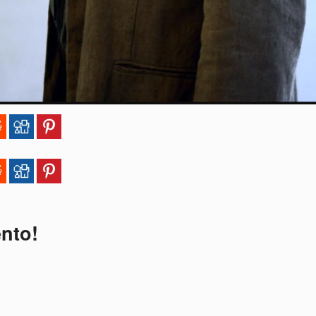
ento!