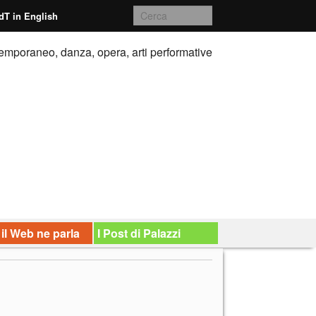
dT in English
emporaneo, danza, opera, arti performative
 il Web ne parla
I Post di Palazzi