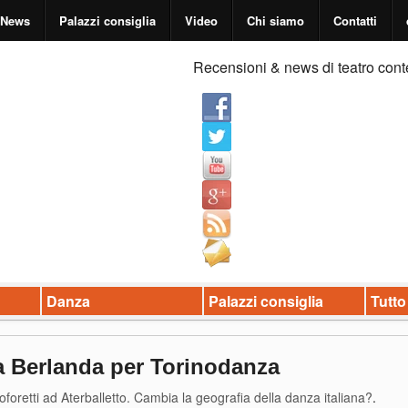
News
Palazzi consiglia
Video
Chi siamo
Contatti
Recensioni & news di teatro cont
Danza
Palazzi consiglia
Tutto
la Berlanda per Torinodanza
toforetti ad Aterballetto. Cambia la geografia della danza italiana?
.