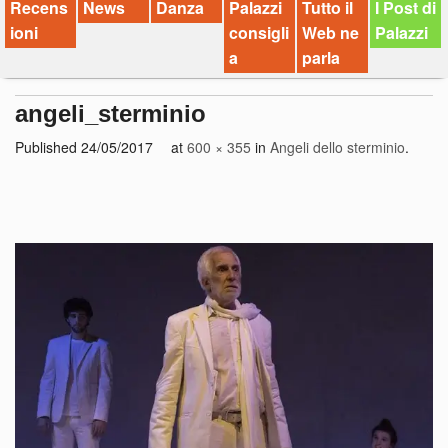
Recens
News
Danza
Palazzi
Tutto il
I Post di
ioni
consigli
Web ne
Palazzi
a
parla
angeli_sterminio
Published
24/05/2017
at
600 × 355
in
Angeli dello sterminio
.