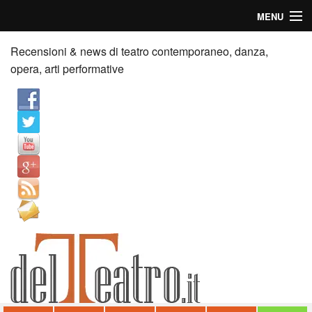
MENU
Home
Recensioni & news di teatro contemporaneo, danza,
opera, arti performative
Recensioni
Anticipazioni
News
Palazzi consiglia
Video
Chi siamo
Contatti
dT in English