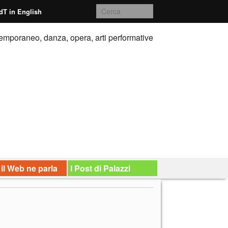
dT in English
emporaneo, danza, opera, arti performative
 il Web ne parla
I Post di Palazzi