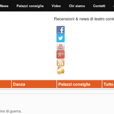
News
Palazzi consiglia
Video
Chi siamo
Contatti
Recensioni & news di teatro cont
Danza
Palazzi consiglia
Tutto
ino di guerra
.