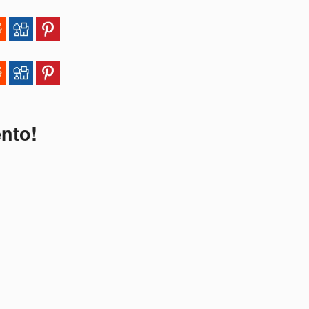
ento!