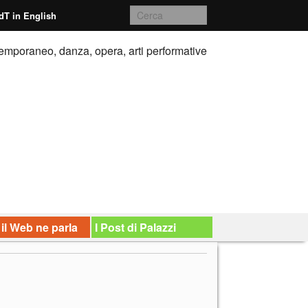
dT in English
emporaneo, danza, opera, arti performative
 il Web ne parla
I Post di Palazzi