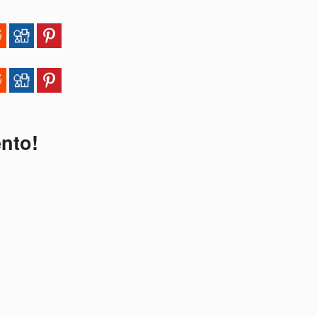
ento!