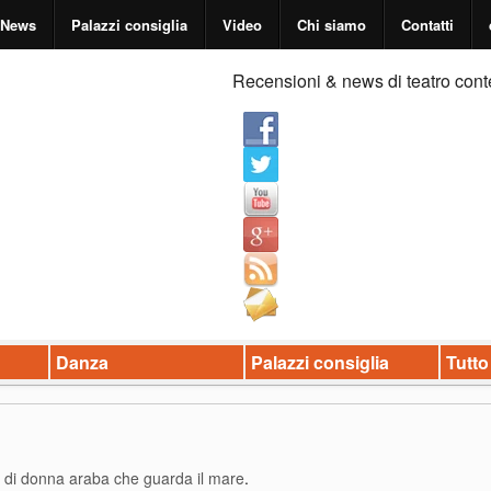
News
Palazzi consiglia
Video
Chi siamo
Contatti
Recensioni & news di teatro cont
Danza
Palazzi consiglia
Tutto
o di donna araba che guarda il mare
.