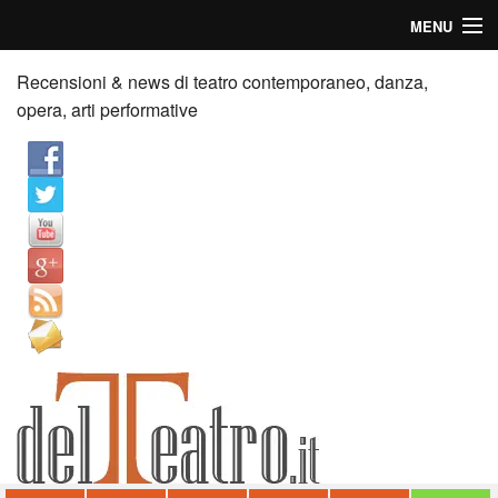
MENU
Home
Recensioni & news di teatro contemporaneo, danza,
opera, arti performative
Recensioni
Anticipazioni
News
Palazzi consiglia
Video
Chi siamo
Contatti
dT in English