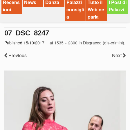
Recens
News
Danza
Palazzi
Tutto il
I Post di
ioni
consigli
Web ne
Palazzi
a
parla
07_DSC_8247
Published
15/10/2017
at
1535 × 2300
in
Disgraced (dis-crimini)
.
Previous
Next