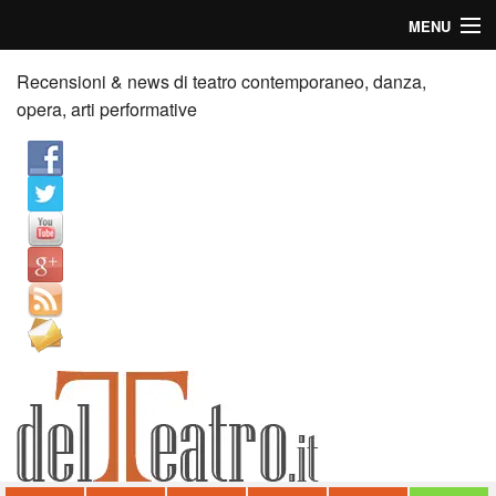
MENU
Home
Recensioni & news di teatro contemporaneo, danza,
opera, arti performative
Recensioni
Anticipazioni
News
Palazzi consiglia
Video
Chi siamo
Contatti
dT in English