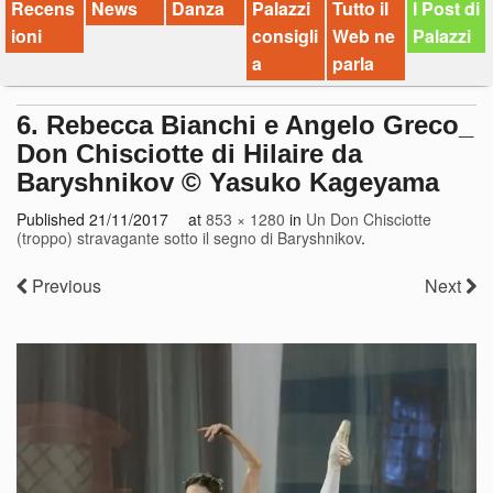
Recens
News
Danza
Palazzi
Tutto il
I Post di
ioni
consigli
Web ne
Palazzi
a
parla
6. Rebecca Bianchi e Angelo Greco_
Don Chisciotte di Hilaire da
Baryshnikov © Yasuko Kageyama
Published
21/11/2017
at
853 × 1280
in
Un Don Chisciotte
(troppo) stravagante sotto il segno di Baryshnikov
.
Previous
Next