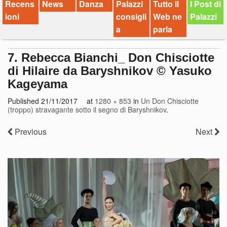
Recens
News
Danza
Palazzi
Tutto il
I Post di
ioni
consigli
Web ne
Palazzi
a
parla
7. Rebecca Bianchi_ Don Chisciotte
di Hilaire da Baryshnikov © Yasuko
Kageyama
Published
21/11/2017
at
1280 × 853
in
Un Don Chisciotte
(troppo) stravagante sotto il segno di Baryshnikov
.
Previous
Next