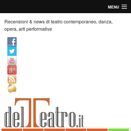
MENU
Home
Recensioni & news di teatro contemporaneo, danza,
opera, arti performative
Recensioni
Anticipazioni
News
Palazzi consiglia
Video
Chi siamo
Contatti
dT in English