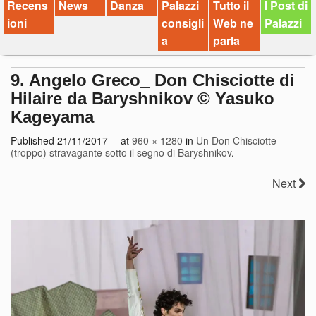
Recens
News
Danza
Palazzi
Tutto il
I Post di
ioni
consigli
Web ne
Palazzi
a
parla
9. Angelo Greco_ Don Chisciotte di
Hilaire da Baryshnikov © Yasuko
Kageyama
Published
21/11/2017
at
960 × 1280
in
Un Don Chisciotte
(troppo) stravagante sotto il segno di Baryshnikov
.
Next