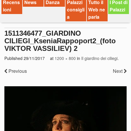
Recens
News
Danza
Palazzi
Tutto il
I Post di
ioni
consigli
Web ne
Palazzi
a
parla
1511346477_GIARDINO
CILIEGI_KseniaRappoport2_(foto
VIKTOR VASSILIEV) 2
Published
29/11/2017
at
1200 × 800
in
Il giardino dei ciliegi
.
Previous
Next