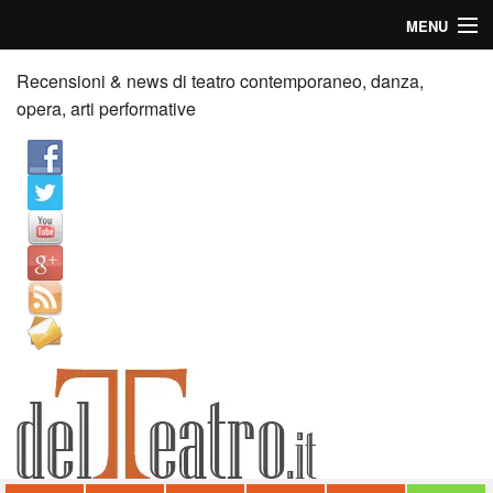
MENU
Home
Recensioni & news di teatro contemporaneo, danza,
opera, arti performative
Recensioni
Anticipazioni
News
Palazzi consiglia
Video
Chi siamo
Contatti
dT in English