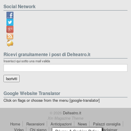
Social Network
Ricevi gratuitamente i post di Delteatro.it
Inserisci qui sotto una mail valida
Google Website Translator
Click on flags or choose from the menu [google-translator]
© 2026
Delteatro.it
Xin Magazine Theme
Home
Recensioni
Anticipazioni
News
Palazzi consiglia
Video
Chi siamo
Contatti
dT in English
Disclaimer