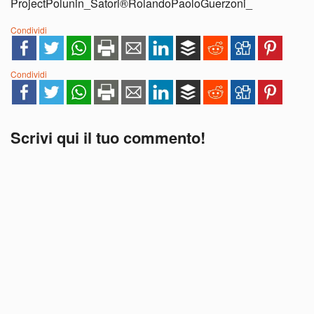
ProjectPolunin_Satori®RolandoPaoloGuerzoni_
Condividi
Condividi
Scrivi qui il tuo commento!