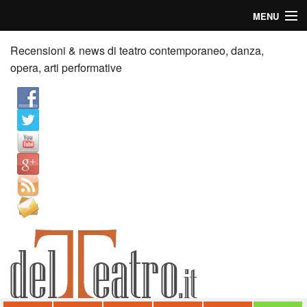
MENU
Home
Recensioni & news di teatro contemporaneo, danza,
opera, arti performative
Recensioni
Anticipazioni
News
Palazzi consiglia
Video
Chi siamo
Contatti
dT in English