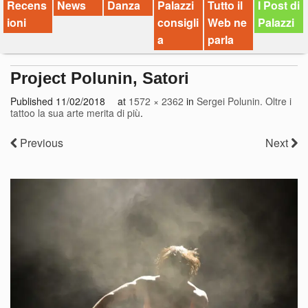
Recens
News
Danza
Palazzi
Tutto il
I Post di
ioni
consigli
Web ne
Palazzi
a
parla
Project Polunin, Satori
Published
11/02/2018
at
1572 × 2362
in
Sergei Polunin. Oltre i
tattoo la sua arte merita di più
.
Previous
Next