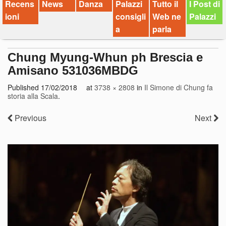
Recens
News
Danza
Palazzi
Tutto il
I Post di
ioni
consigli
Web ne
Palazzi
a
parla
Chung Myung-Whun ph Brescia e
Amisano 531036MBDG
Published
17/02/2018
at
3738 × 2808
in
Il Simone di Chung fa
storia alla Scala
.
Previous
Next