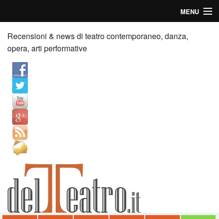
MENU
Home
Recensioni & news di teatro contemporaneo, danza,
opera, arti performative
Recensioni
Anticipazioni
News
Palazzi consiglia
Video
Chi siamo
Contatti
dT in English