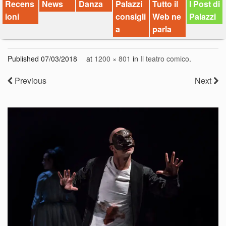
Recens
News
Danza
Palazzi
Tutto il
I Post di
ioni
consigli
Web ne
Palazzi
a
parla
Published
07/03/2018
at
1200 × 801
in
Il teatro comico
.
Previous
Next