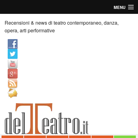
MENU
Home
Recensioni & news di teatro contemporaneo, danza,
opera, arti performative
Recensioni
Anticipazioni
News
Palazzi consiglia
Video
Chi siamo
Contatti
dT in English