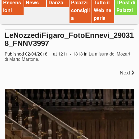
Recens
News
Danza
Palazzi
Tutto il
I Post di
ioni
consigli
Web ne
Palazzi
a
parla
LeNozzediFigaro_FotoEnnevi_29031
8_FNNV3997
Published
02/04/2018
at
1211 × 1818
in
La misura del Mozart
di Mario Martone
.
Next