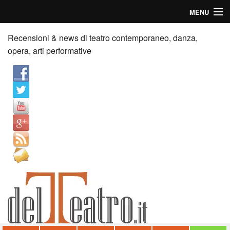
MENU
Home
Recensioni & news di teatro contemporaneo, danza,
opera, arti performative
Recensioni
Anticipazioni
News
Palazzi consiglia
Video
Chi siamo
Contatti
dT in English