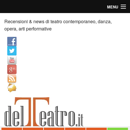
MENU
Home
Recensioni & news di teatro contemporaneo, danza,
opera, arti performative
Recensioni
Anticipazioni
News
Palazzi consiglia
Video
Chi siamo
Contatti
dT in English