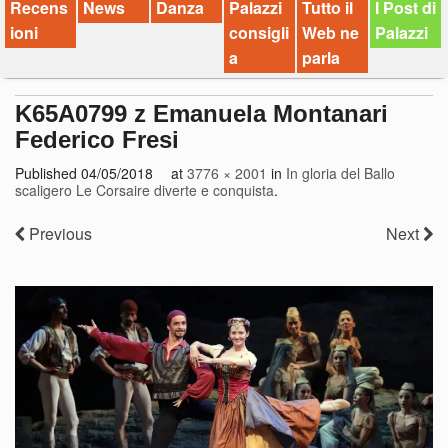
Recens
News
Danza
Palazzi
Tutto il
I Post di
ioni
consigli
Web ne
Palazzi
a
parla
K65A0799 z Emanuela Montanari
Federico Fresi
Published
04/05/2018
at
3776 × 2001
in
In gloria del Ballo
scaligero Le Corsaire diverte e conquista
.
Previous
Next