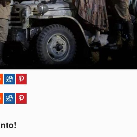
ento!