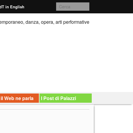
dT in English
emporaneo, danza, opera, arti performative
 il Web ne parla
I Post di Palazzi