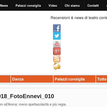
News
Palazzi consiglia
Video
Chi siamo
Contatti
Recensioni & news di teatro cont
Danza
Palazzi consiglia
Tutto
018_FotoEnnevi_010
n all’Arena: meno spettacolarità e più regia
.