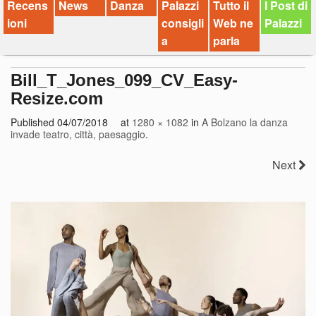
Recens
News
Danza
Palazzi
Tutto il
I Post di
ioni
consigli
Web ne
Palazzi
a
parla
Bill_T_Jones_099_CV_Easy-
Resize.com
Published
04/07/2018
at
1280 × 1082
in
A Bolzano la danza
invade teatro, città, paesaggio
.
Next