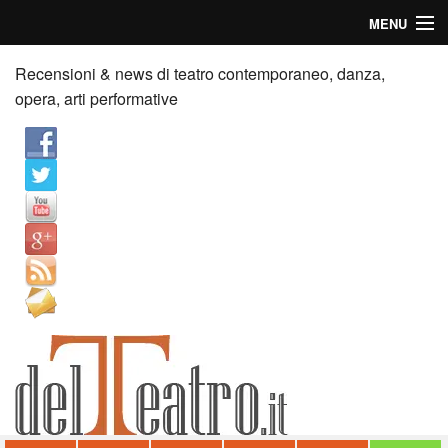
MENU
Home
Recensioni & news di teatro contemporaneo, danza,
opera, arti performative
Recensioni
Anticipazioni
News
Palazzi consiglia
Video
Chi siamo
Contatti
dT in English