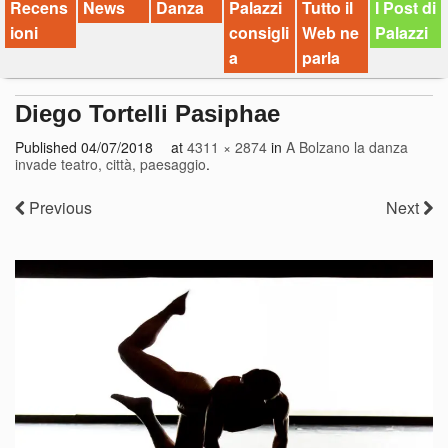
Recens
News
Danza
Palazzi
Tutto il
I Post di
ioni
consigli
Web ne
Palazzi
a
parla
Diego Tortelli Pasiphae
Published
04/07/2018
at
4311 × 2874
in
A Bolzano la danza
invade teatro, città, paesaggio
.
Previous
Next