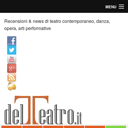
MENU
Home
Recensioni & news di teatro contemporaneo, danza,
opera, arti performative
Recensioni
Anticipazioni
News
Palazzi consiglia
Video
Chi siamo
Contatti
dT in English