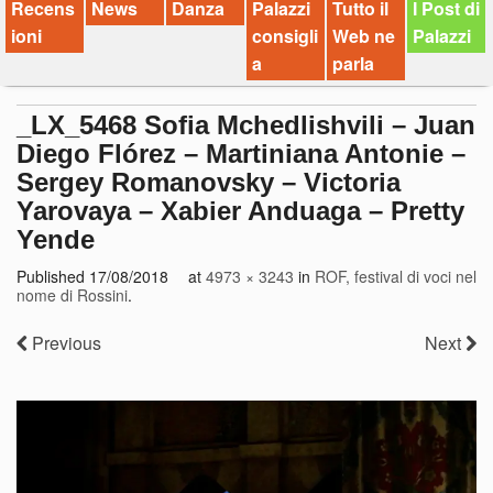
Recens
News
Danza
Palazzi
Tutto il
I Post di
ioni
consigli
Web ne
Palazzi
a
parla
_LX_5468 Sofia Mchedlishvili – Juan
Diego Flórez – Martiniana Antonie –
Sergey Romanovsky – Victoria
Yarovaya – Xabier Anduaga – Pretty
Yende
Published
17/08/2018
at
4973 × 3243
in
ROF, festival di voci nel
nome di Rossini
.
Previous
Next