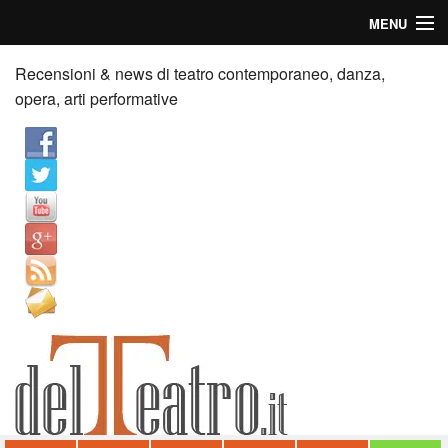
MENU
Home
Recensioni & news di teatro contemporaneo, danza,
opera, arti performative
Recensioni
Anticipazioni
News
Palazzi consiglia
Video
Chi siamo
Contatti
dT in English