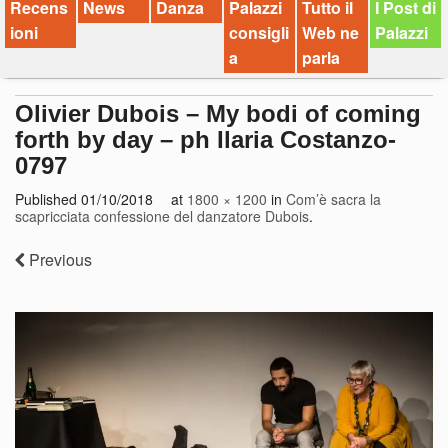
Recens
News
Danza
Palazzi
Tutto il
I Post di
ioni
consigli
Web ne
Palazzi
a
parla
Olivier Dubois – My bodi of coming
forth by day – ph Ilaria Costanzo-
0797
Published
01/10/2018
at
1800 × 1200
in
Com’è sacra la
scapricciata confessione del danzatore Dubois
.
Previous