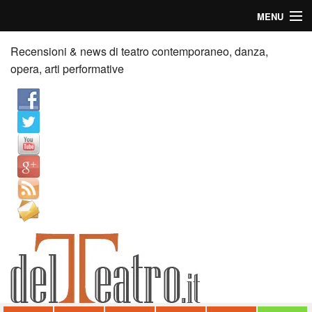
MENU
Home
Recensioni & news di teatro contemporaneo, danza,
opera, arti performative
Recensioni
Anticipazioni
News
Palazzi consiglia
Video
Chi siamo
Contatti
dT in English