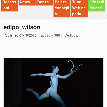
Recens
News
Danza
Palazzi
Tutto il
I Post di
ioni
consigli
Web ne
Palazzi
a
parla
edipo_wilson
Published
07/10/2018
at
620 × 388
in
Oedipus
.