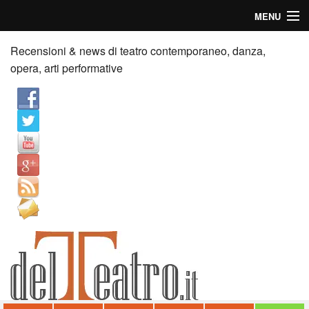
MENU
Home
Recensioni & news di teatro contemporaneo, danza,
opera, arti performative
Recensioni
Anticipazioni
News
Palazzi consiglia
Video
Chi siamo
Contatti
dT in English