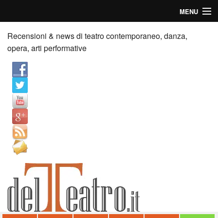
MENU
Home
Recensioni & news di teatro contemporaneo, danza,
opera, arti performative
Recensioni
Anticipazioni
News
Palazzi consiglia
Video
Chi siamo
Contatti
dT in English