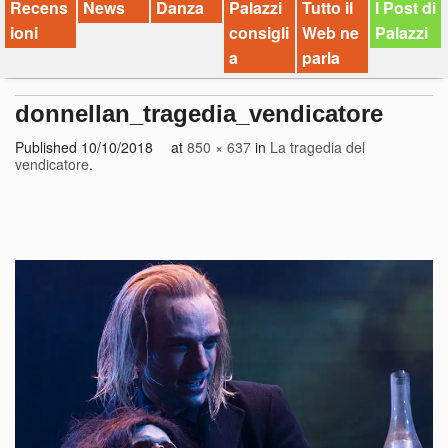
Recens
News
Danza
Palazzi
Tutto il
I Post di
ioni
consigli
Web ne
Palazzi
a
parla
donnellan_tragedia_vendicatore
Published
10/10/2018
at
850 × 637
in
La tragedia del
vendicatore
.