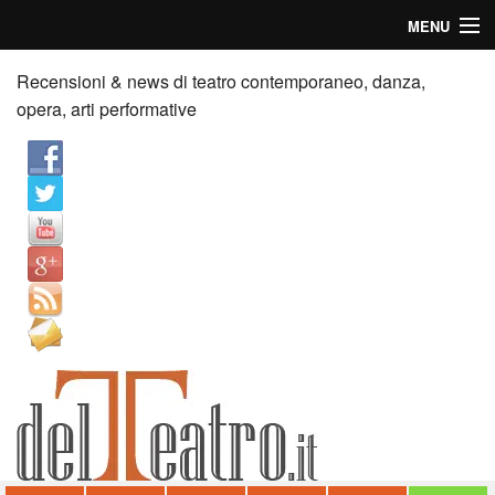
MENU
Home
Recensioni & news di teatro contemporaneo, danza,
opera, arti performative
Recensioni
Anticipazioni
News
Palazzi consiglia
Video
Chi siamo
Contatti
dT in English