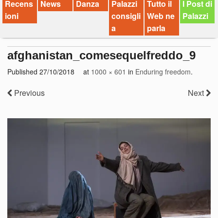
Recens
News
Danza
Palazzi
Tutto il
I Post di
ioni
consigli
Web ne
Palazzi
a
parla
afghanistan_comesequelfreddo_9
Published
27/10/2018
at
1000 × 601
in
Enduring freedom
.
Previous
Next