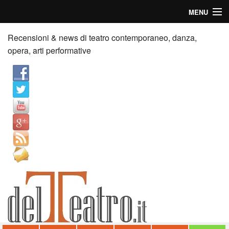
MENU
Home
Recensioni & news di teatro contemporaneo, danza,
opera, arti performative
Recensioni
Anticipazioni
News
Palazzi consiglia
Video
Chi siamo
Contatti
dT in English