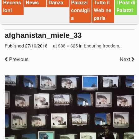
Recens
News
Danza
Palazzi
Tutto il
I Post di
ioni
consigli
Web ne
Palazzi
a
parla
afghanistan_miele_33
Published
27/10/2018
at
938 × 625
in
Enduring freedom
.
Previous
Next