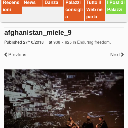
Recens
News
Danza
Palazzi
Tutto il
I Post di
ioni
consigli
Web ne
Palazzi
a
parla
afghanistan_miele_9
Published
27/10/2018
at
938 × 625
in
Enduring freedom
.
Previous
Next