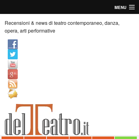
MENU
Home
Recensioni & news di teatro contemporaneo, danza,
opera, arti performative
Recensioni
Anticipazioni
News
Palazzi consiglia
Video
Chi siamo
Contatti
dT in English