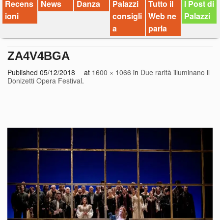
Recens
News
Danza
Palazzi
Tutto il
I Post di
ioni
consigli
Web ne
Palazzi
a
parla
ZA4V4BGA
Published
05/12/2018
at
1600 × 1066
in
Due rarità illuminano il
Donizetti Opera Festival
.