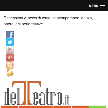
MENU
Home
Recensioni & news di teatro contemporaneo, danza,
opera, arti performative
Recensioni
Anticipazioni
News
Palazzi consiglia
Video
Chi siamo
Contatti
dT in English