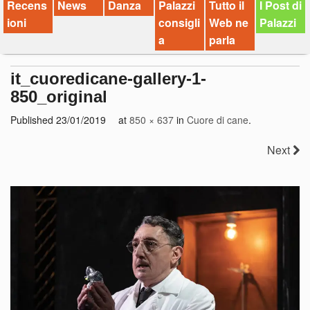
Recens
News
Danza
Palazzi
Tutto il
I Post di
ioni
consigli
Web ne
Palazzi
a
parla
it_cuoredicane-gallery-1-
850_original
Published
23/01/2019
at
850 × 637
in
Cuore di cane
.
Next