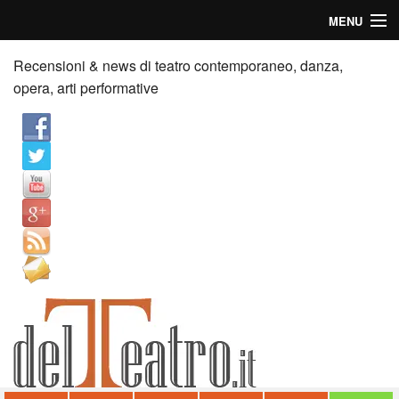
MENU
Home
Recensioni & news di teatro contemporaneo, danza,
opera, arti performative
Recensioni
Anticipazioni
News
Palazzi consiglia
Video
Chi siamo
Contatti
dT in English