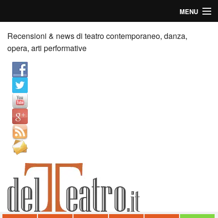
MENU
Home
Recensioni & news di teatro contemporaneo, danza,
opera, arti performative
Recensioni
Anticipazioni
News
Palazzi consiglia
Video
Chi siamo
Contatti
dT in English