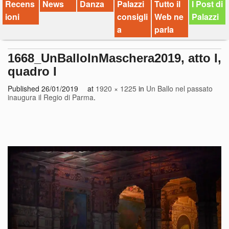
Recens
News
Danza
Palazzi
Tutto il
I Post di
ioni
consigli
Web ne
Palazzi
a
parla
1668_UnBalloInMaschera2019, atto I,
quadro I
Published
26/01/2019
at
1920 × 1225
in
Un Ballo nel passato
inaugura il Regio di Parma
.