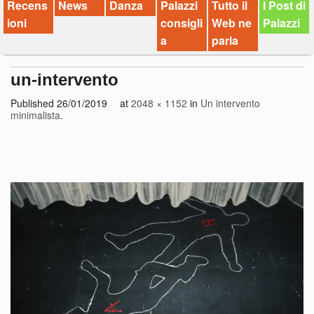
Recens
News
Danza
Palazzi
Tutto il
I Post di
ioni
consigli
Web ne
Palazzi
a
parla
un-intervento
Published
26/01/2019
at
2048 × 1152
in
Un intervento
minimalista
.