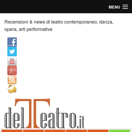
MENU
Home
Recensioni & news di teatro contemporaneo, danza,
opera, arti performative
Recensioni
Anticipazioni
News
Palazzi consiglia
Video
Chi siamo
Contatti
dT in English