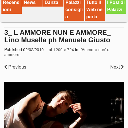
Recens
News
Danza
Palazzi
Tutto il
I Post di
ioni
consigli
Web ne
Palazzi
a
parla
3_ L AMMORE NUN E AMMORE_
Lino Musella ph Manuela Giusto
Published
02/02/2019
at
1200 × 724
in
L’Ammore nun’ è
ammore
.
Previous
Next