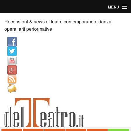
MENU
Home
Recensioni & news di teatro contemporaneo, danza,
opera, arti performative
Recensioni
Anticipazioni
News
Palazzi consiglia
Video
Chi siamo
Contatti
dT in English