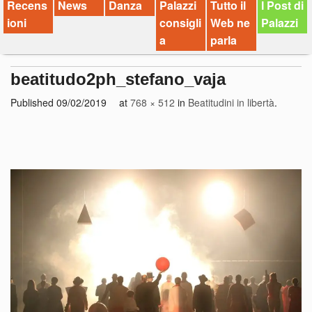
Recens
News
Danza
Palazzi
Tutto il
I Post di
ioni
consigli
Web ne
Palazzi
a
parla
beatitudo2ph_stefano_vaja
Published
09/02/2019
at
768 × 512
in
Beatitudini in libertà
.