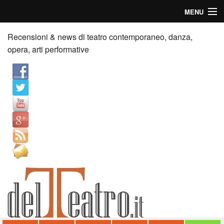
MENU
Home
Recensioni & news di teatro contemporaneo, danza,
opera, arti performative
Recensioni
Anticipazioni
News
Palazzi consiglia
Video
Chi siamo
Contatti
dT in English