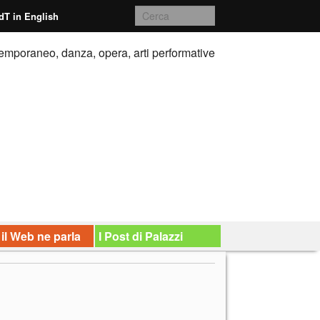
dT in English
emporaneo, danza, opera, arti performative
 il Web ne parla
I Post di Palazzi