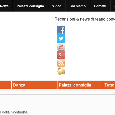
News
Palazzi consiglia
Video
Chi siamo
Contatti
Recensioni & news di teatro cont
Danza
Palazzi consiglia
Tutto
ti della montagna
.